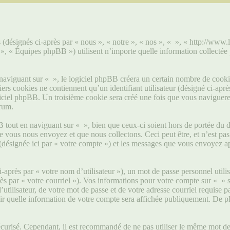
s (désignés ci-après par « nous », « notre », « nos », « », « http://www.
« Équipes phpBB ») utilisent n’importe quelle information collectée pe
viguant sur « », le logiciel phpBB créera un certain nombre de cookies, 
s cookies ne contiennent qu’un identifiant utilisateur (désigné ci-après 
ciel phpBB. Un troisième cookie sera créé une fois que vous naviguerez s
orum.
tout en naviguant sur « », bien que ceux-ci soient hors de portée du d
ous nous envoyez et que nous collectons. Ceci peut être, et n’est pas li
 (désignée ici par « votre compte ») et les messages que vous envoyez ap
après par « votre nom d’utilisateur »), un mot de passe personnel utili
rès par « votre courriel »). Vos informations pour votre compte sur « » 
tilisateur, de votre mot de passe et de votre adresse courriel requise pa
sir quelle information de votre compte sera affichée publiquement. De pl
écurisé. Cependant, il est recommandé de ne pas utiliser le même mot de p