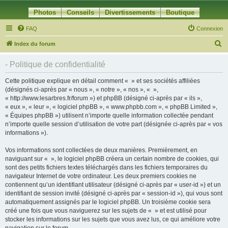
Photos
Conseils
Divertissements
Boutique
FAQ
Connexion
R
Index du forum
e
- Politique de confidentialité
c
h
Cette politique explique en détail comment « » et ses sociétés affiliées
(désignés ci-après par « nous », « notre », « nos », « »,
e
« http://www.lesarbres.fr/forum ») et phpBB (désigné ci-après par « ils »,
r
« eux », « leur », « logiciel phpBB », « www.phpbb.com », « phpBB Limited »,
« Équipes phpBB ») utilisent n’importe quelle information collectée pendant
c
n’importe quelle session d’utilisation de votre part (désignée ci-après par « vos
h
informations »).
e
Vos informations sont collectées de deux manières. Premièrement, en
r
naviguant sur « », le logiciel phpBB créera un certain nombre de cookies, qui
sont des petits fichiers textes téléchargés dans les fichiers temporaires du
navigateur Internet de votre ordinateur. Les deux premiers cookies ne
contiennent qu’un identifiant utilisateur (désigné ci-après par « user-id ») et un
identifiant de session invité (désigné ci-après par « session-id »), qui vous sont
automatiquement assignés par le logiciel phpBB. Un troisième cookie sera
créé une fois que vous naviguerez sur les sujets de « » et est utilisé pour
stocker les informations sur les sujets que vous avez lus, ce qui améliore votre