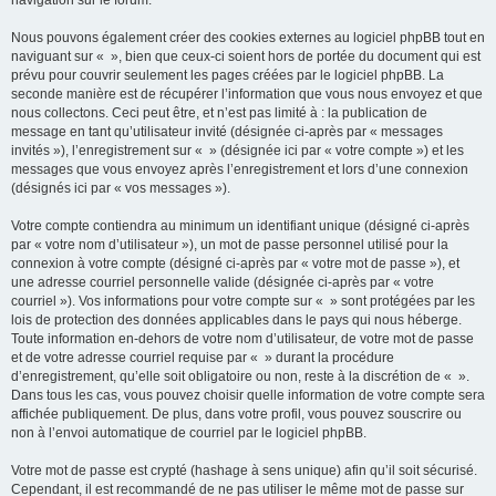
navigation sur le forum.
Nous pouvons également créer des cookies externes au logiciel phpBB tout en
naviguant sur « », bien que ceux-ci soient hors de portée du document qui est
prévu pour couvrir seulement les pages créées par le logiciel phpBB. La
seconde manière est de récupérer l’information que vous nous envoyez et que
nous collectons. Ceci peut être, et n’est pas limité à : la publication de
message en tant qu’utilisateur invité (désignée ci-après par « messages
invités »), l’enregistrement sur « » (désignée ici par « votre compte ») et les
messages que vous envoyez après l’enregistrement et lors d’une connexion
(désignés ici par « vos messages »).
Votre compte contiendra au minimum un identifiant unique (désigné ci-après
par « votre nom d’utilisateur »), un mot de passe personnel utilisé pour la
connexion à votre compte (désigné ci-après par « votre mot de passe »), et
une adresse courriel personnelle valide (désignée ci-après par « votre
courriel »). Vos informations pour votre compte sur « » sont protégées par les
lois de protection des données applicables dans le pays qui nous héberge.
Toute information en-dehors de votre nom d’utilisateur, de votre mot de passe
et de votre adresse courriel requise par « » durant la procédure
d’enregistrement, qu’elle soit obligatoire ou non, reste à la discrétion de « ».
Dans tous les cas, vous pouvez choisir quelle information de votre compte sera
affichée publiquement. De plus, dans votre profil, vous pouvez souscrire ou
non à l’envoi automatique de courriel par le logiciel phpBB.
Votre mot de passe est crypté (hashage à sens unique) afin qu’il soit sécurisé.
Cependant, il est recommandé de ne pas utiliser le même mot de passe sur