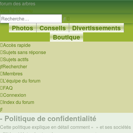
forum des arbres
Vers le contenu
Recherche
Rechercher
avancée
Photos
Conseils
Divertissements
Boutique
Accès rapide
Sujets sans réponse
Sujets actifs
Rechercher
Membres
L’équipe du forum
FAQ
Connexion
Index du forum
Rechercher
- Politique de confidentialité
Cette politique explique en détail comment « » et ses sociétés