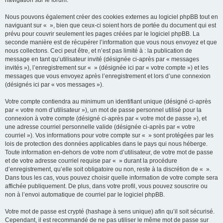
navigation sur le forum.
Nous pouvons également créer des cookies externes au logiciel phpBB tout en
naviguant sur « », bien que ceux-ci soient hors de portée du document qui est
prévu pour couvrir seulement les pages créées par le logiciel phpBB. La
seconde manière est de récupérer l’information que vous nous envoyez et que
nous collectons. Ceci peut être, et n’est pas limité à : la publication de
message en tant qu’utilisateur invité (désignée ci-après par « messages
invités »), l’enregistrement sur « » (désignée ici par « votre compte ») et les
messages que vous envoyez après l’enregistrement et lors d’une connexion
(désignés ici par « vos messages »).
Votre compte contiendra au minimum un identifiant unique (désigné ci-après
par « votre nom d’utilisateur »), un mot de passe personnel utilisé pour la
connexion à votre compte (désigné ci-après par « votre mot de passe »), et
une adresse courriel personnelle valide (désignée ci-après par « votre
courriel »). Vos informations pour votre compte sur « » sont protégées par les
lois de protection des données applicables dans le pays qui nous héberge.
Toute information en-dehors de votre nom d’utilisateur, de votre mot de passe
et de votre adresse courriel requise par « » durant la procédure
d’enregistrement, qu’elle soit obligatoire ou non, reste à la discrétion de « ».
Dans tous les cas, vous pouvez choisir quelle information de votre compte sera
affichée publiquement. De plus, dans votre profil, vous pouvez souscrire ou
non à l’envoi automatique de courriel par le logiciel phpBB.
Votre mot de passe est crypté (hashage à sens unique) afin qu’il soit sécurisé.
Cependant, il est recommandé de ne pas utiliser le même mot de passe sur