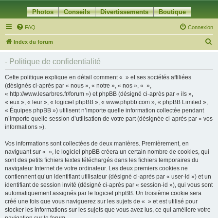
Photos
Conseils
Divertissements
Boutique
FAQ
Connexion
R
Index du forum
e
- Politique de confidentialité
c
h
Cette politique explique en détail comment « » et ses sociétés affiliées
(désignés ci-après par « nous », « notre », « nos », « »,
e
« http://www.lesarbres.fr/forum ») et phpBB (désigné ci-après par « ils »,
r
« eux », « leur », « logiciel phpBB », « www.phpbb.com », « phpBB Limited »,
« Équipes phpBB ») utilisent n’importe quelle information collectée pendant
c
n’importe quelle session d’utilisation de votre part (désignée ci-après par « vos
h
informations »).
e
Vos informations sont collectées de deux manières. Premièrement, en
r
naviguant sur « », le logiciel phpBB créera un certain nombre de cookies, qui
sont des petits fichiers textes téléchargés dans les fichiers temporaires du
navigateur Internet de votre ordinateur. Les deux premiers cookies ne
contiennent qu’un identifiant utilisateur (désigné ci-après par « user-id ») et un
identifiant de session invité (désigné ci-après par « session-id »), qui vous sont
automatiquement assignés par le logiciel phpBB. Un troisième cookie sera
créé une fois que vous naviguerez sur les sujets de « » et est utilisé pour
stocker les informations sur les sujets que vous avez lus, ce qui améliore votre