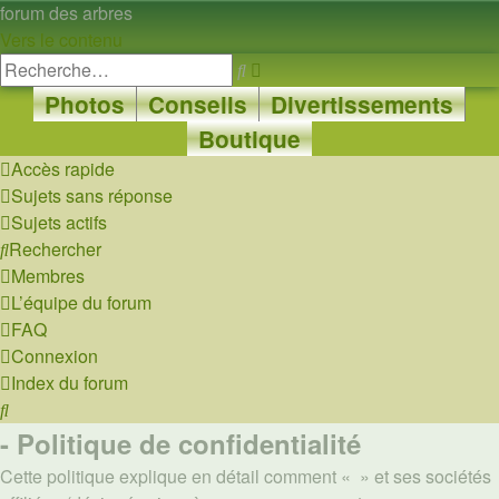
forum des arbres
Vers le contenu
Recherche
Rechercher
avancée
Photos
Conseils
Divertissements
Boutique
Accès rapide
Sujets sans réponse
Sujets actifs
Rechercher
Membres
L’équipe du forum
FAQ
Connexion
Index du forum
Rechercher
- Politique de confidentialité
Cette politique explique en détail comment « » et ses sociétés