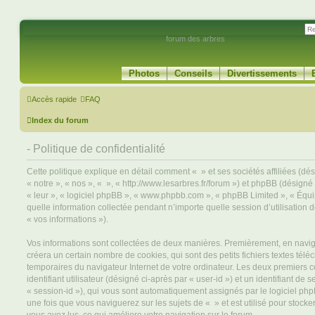
forum des arbres
Photos
Conseils
Divertissements
Accès rapide
FAQ
Index du forum
- Politique de confidentialité
Cette politique explique en détail comment « » et ses sociétés affiliées (dé
« notre », « nos », « », « http://www.lesarbres.fr/forum ») et phpBB (désigné c
« leur », « logiciel phpBB », « www.phpbb.com », « phpBB Limited », « Équi
quelle information collectée pendant n’importe quelle session d’utilisation d
« vos informations »).
Vos informations sont collectées de deux manières. Premièrement, en navigu
créera un certain nombre de cookies, qui sont des petits fichiers textes télé
temporaires du navigateur Internet de votre ordinateur. Les deux premiers 
identifiant utilisateur (désigné ci-après par « user-id ») et un identifiant de 
« session-id »), qui vous sont automatiquement assignés par le logiciel ph
une fois que vous naviguerez sur les sujets de « » et est utilisé pour stocker