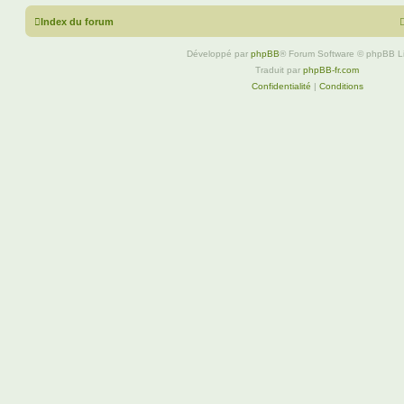
Index du forum
Développé par
phpBB
® Forum Software © phpBB L
Traduit par
phpBB-fr.com
Confidentialité
|
Conditions