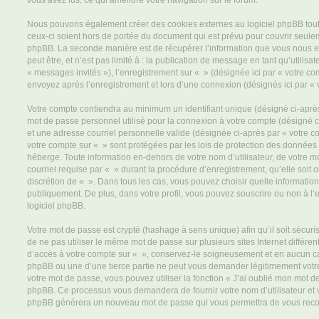
vous avez lus, ce qui améliore votre navigation sur le forum.
Nous pouvons également créer des cookies externes au logiciel phpBB tout
ceux-ci soient hors de portée du document qui est prévu pour couvrir seulem
phpBB. La seconde manière est de récupérer l’information que vous nous e
peut être, et n’est pas limité à : la publication de message en tant qu’utilisa
« messages invités »), l’enregistrement sur « » (désignée ici par « votre c
envoyez après l’enregistrement et lors d’une connexion (désignés ici par «
Votre compte contiendra au minimum un identifiant unique (désigné ci-après 
mot de passe personnel utilisé pour la connexion à votre compte (désigné c
et une adresse courriel personnelle valide (désignée ci-après par « votre co
votre compte sur « » sont protégées par les lois de protection des données
héberge. Toute information en-dehors de votre nom d’utilisateur, de votre m
courriel requise par « » durant la procédure d’enregistrement, qu’elle soit ob
discrétion de « ». Dans tous les cas, vous pouvez choisir quelle informatio
publiquement. De plus, dans votre profil, vous pouvez souscrire ou non à l’
logiciel phpBB.
Votre mot de passe est crypté (hashage à sens unique) afin qu’il soit sécu
de ne pas utiliser le même mot de passe sur plusieurs sites Internet différe
d’accès à votre compte sur « », conservez-le soigneusement et en aucun ca
phpBB ou une d’une tierce partie ne peut vous demander légitimement votr
votre mot de passe, vous pouvez utiliser la fonction « J’ai oublié mon mot de
phpBB. Ce processus vous demandera de fournir votre nom d’utilisateur et vot
phpBB générera un nouveau mot de passe qui vous permettra de vous reco