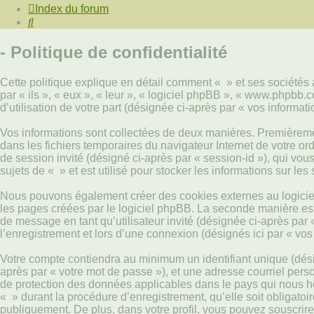
Index du forum
Rechercher
- Politique de confidentialité
Cette politique explique en détail comment « » et ses sociétés a
par « ils », « eux », « leur », « logiciel phpBB », « www.phpbb
d’utilisation de votre part (désignée ci-après par « vos informati
Vos informations sont collectées de deux manières. Premièrement
dans les fichiers temporaires du navigateur Internet de votre ord
de session invité (désigné ci-après par « session-id »), qui vo
sujets de « » et est utilisé pour stocker les informations sur les
Nous pouvons également créer des cookies externes au logiciel
les pages créées par le logiciel phpBB. La seconde manière est d
de message en tant qu’utilisateur invité (désignée ci-après par
l’enregistrement et lors d’une connexion (désignés ici par « vo
Votre compte contiendra au minimum un identifiant unique (désig
après par « votre mot de passe »), et une adresse courriel perso
de protection des données applicables dans le pays qui nous héb
« » durant la procédure d’enregistrement, qu’elle soit obligatoi
publiquement. De plus, dans votre profil, vous pouvez souscrire