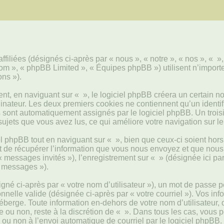
ffiliées (désignés ci-après par « nous », « notre », « nos », « »
.com », « phpBB Limited », « Équipes phpBB ») utilisent n’import
ons »).
, en naviguant sur « », le logiciel phpBB créera un certain nom
inateur. Les deux premiers cookies ne contiennent qu’un identifian
us sont automatiquement assignés par le logiciel phpBB. Un troi
 sujets que vous avez lus, ce qui améliore votre navigation sur le
 phpBB tout en naviguant sur « », bien que ceux-ci soient hors
e récupérer l’information que vous nous envoyez et que nous coll
 « messages invités »), l’enregistrement sur « » (désignée ici 
s messages »).
né ci-après par « votre nom d’utilisateur »), un mot de passe p
nnelle valide (désignée ci-après par « votre courriel »). Vos in
erge. Toute information en-dehors de votre nom d’utilisateur, d
re ou non, reste à la discrétion de « ». Dans tous les cas, vous 
 ou non à l’envoi automatique de courriel par le logiciel phpBB.