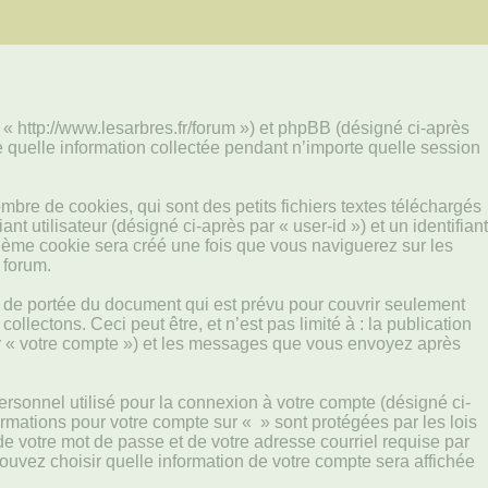
, « http://www.lesarbres.fr/forum ») et phpBB (désigné ci-après
e quelle information collectée pendant n’importe quelle session
bre de cookies, qui sont des petits fichiers textes téléchargés
t utilisateur (désigné ci-après par « user-id ») et un identifiant
sième cookie sera créé une fois que vous naviguerez sur les
 forum.
 de portée du document qui est prévu pour couvrir seulement
ectons. Ceci peut être, et n’est pas limité à : la publication
par « votre compte ») et les messages que vous envoyez après
ersonnel utilisé pour la connexion à votre compte (désigné ci-
formations pour votre compte sur « » sont protégées par les lois
e votre mot de passe et de votre adresse courriel requise par
pouvez choisir quelle information de votre compte sera affichée