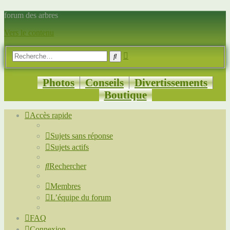
forum des arbres
Vers le contenu
Recherche
Rechercher
avancée
Photos
Conseils
Divertissements
Boutique
Accès rapide
Sujets sans réponse
Sujets actifs
Rechercher
Membres
L’équipe du forum
FAQ
Connexion