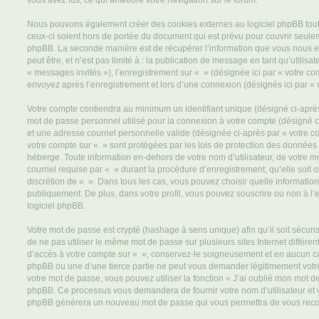
vous avez lus, ce qui améliore votre navigation sur le forum.
Nous pouvons également créer des cookies externes au logiciel phpBB tout
ceux-ci soient hors de portée du document qui est prévu pour couvrir seulem
phpBB. La seconde manière est de récupérer l’information que vous nous e
peut être, et n’est pas limité à : la publication de message en tant qu’utilisa
« messages invités »), l’enregistrement sur « » (désignée ici par « votre c
envoyez après l’enregistrement et lors d’une connexion (désignés ici par «
Votre compte contiendra au minimum un identifiant unique (désigné ci-après 
mot de passe personnel utilisé pour la connexion à votre compte (désigné c
et une adresse courriel personnelle valide (désignée ci-après par « votre co
votre compte sur « » sont protégées par les lois de protection des données
héberge. Toute information en-dehors de votre nom d’utilisateur, de votre m
courriel requise par « » durant la procédure d’enregistrement, qu’elle soit ob
discrétion de « ». Dans tous les cas, vous pouvez choisir quelle informatio
publiquement. De plus, dans votre profil, vous pouvez souscrire ou non à l’
logiciel phpBB.
Votre mot de passe est crypté (hashage à sens unique) afin qu’il soit sécu
de ne pas utiliser le même mot de passe sur plusieurs sites Internet différe
d’accès à votre compte sur « », conservez-le soigneusement et en aucun ca
phpBB ou une d’une tierce partie ne peut vous demander légitimement votr
votre mot de passe, vous pouvez utiliser la fonction « J’ai oublié mon mot de
phpBB. Ce processus vous demandera de fournir votre nom d’utilisateur et vot
phpBB générera un nouveau mot de passe qui vous permettra de vous reco