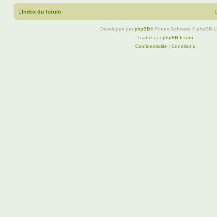
Index du forum
Développé par
phpBB
® Forum Software © phpBB L
Traduit par
phpBB-fr.com
Confidentialité
|
Conditions