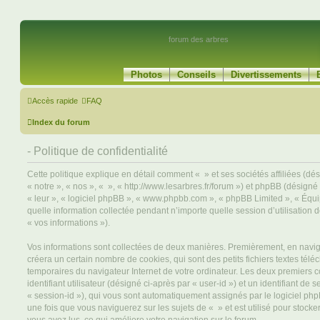
forum des arbres
Photos
Conseils
Divertissements
Accès rapide
FAQ
Index du forum
- Politique de confidentialité
Cette politique explique en détail comment « » et ses sociétés affiliées (dé
« notre », « nos », « », « http://www.lesarbres.fr/forum ») et phpBB (désigné c
« leur », « logiciel phpBB », « www.phpbb.com », « phpBB Limited », « Équi
quelle information collectée pendant n’importe quelle session d’utilisation d
« vos informations »).
Vos informations sont collectées de deux manières. Premièrement, en navigu
créera un certain nombre de cookies, qui sont des petits fichiers textes télé
temporaires du navigateur Internet de votre ordinateur. Les deux premiers 
identifiant utilisateur (désigné ci-après par « user-id ») et un identifiant de 
« session-id »), qui vous sont automatiquement assignés par le logiciel ph
une fois que vous naviguerez sur les sujets de « » et est utilisé pour stocker