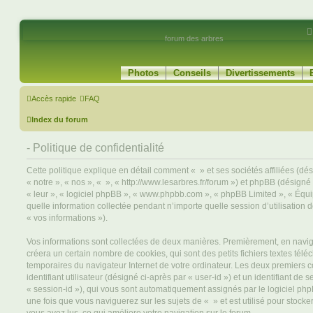
forum des arbres
Photos
Conseils
Divertissements
Accès rapide
FAQ
Index du forum
- Politique de confidentialité
Cette politique explique en détail comment « » et ses sociétés affiliées (dé
« notre », « nos », « », « http://www.lesarbres.fr/forum ») et phpBB (désigné c
« leur », « logiciel phpBB », « www.phpbb.com », « phpBB Limited », « Équi
quelle information collectée pendant n’importe quelle session d’utilisation d
« vos informations »).
Vos informations sont collectées de deux manières. Premièrement, en navigu
créera un certain nombre de cookies, qui sont des petits fichiers textes télé
temporaires du navigateur Internet de votre ordinateur. Les deux premiers 
identifiant utilisateur (désigné ci-après par « user-id ») et un identifiant de 
« session-id »), qui vous sont automatiquement assignés par le logiciel ph
une fois que vous naviguerez sur les sujets de « » et est utilisé pour stocker