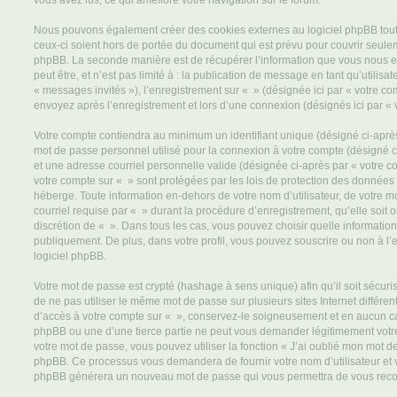
vous avez lus, ce qui améliore votre navigation sur le forum.
Nous pouvons également créer des cookies externes au logiciel phpBB tout
ceux-ci soient hors de portée du document qui est prévu pour couvrir seulem
phpBB. La seconde manière est de récupérer l’information que vous nous e
peut être, et n’est pas limité à : la publication de message en tant qu’utilisa
« messages invités »), l’enregistrement sur « » (désignée ici par « votre c
envoyez après l’enregistrement et lors d’une connexion (désignés ici par «
Votre compte contiendra au minimum un identifiant unique (désigné ci-après 
mot de passe personnel utilisé pour la connexion à votre compte (désigné c
et une adresse courriel personnelle valide (désignée ci-après par « votre co
votre compte sur « » sont protégées par les lois de protection des données
héberge. Toute information en-dehors de votre nom d’utilisateur, de votre m
courriel requise par « » durant la procédure d’enregistrement, qu’elle soit ob
discrétion de « ». Dans tous les cas, vous pouvez choisir quelle informatio
publiquement. De plus, dans votre profil, vous pouvez souscrire ou non à l’
logiciel phpBB.
Votre mot de passe est crypté (hashage à sens unique) afin qu’il soit sécu
de ne pas utiliser le même mot de passe sur plusieurs sites Internet différe
d’accès à votre compte sur « », conservez-le soigneusement et en aucun ca
phpBB ou une d’une tierce partie ne peut vous demander légitimement votr
votre mot de passe, vous pouvez utiliser la fonction « J’ai oublié mon mot de
phpBB. Ce processus vous demandera de fournir votre nom d’utilisateur et vot
phpBB générera un nouveau mot de passe qui vous permettra de vous reco