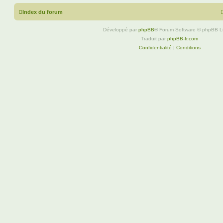
Index du forum
Développé par
phpBB
® Forum Software © phpBB L
Traduit par
phpBB-fr.com
Confidentialité
|
Conditions