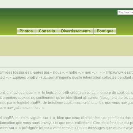
Photos
Conseils
Divertissements
Boutique
filiées (désignés ci-après par « nous », « notre », « nos », « », « http://www.lesarb
d », « Équipes phpBB ») utilisent n’importe quelle information collectée pendant n’
, en naviguant sur « », le logiciel phpBB créera un certain nombre de cookies, qui 
 premiers cookies ne contiennent qu’un identifiant utilisateur (désigné ci-après par «
és par le logiciel phpBB. Un troisième cookie sera créé une fois que vous naviguerez
otre navigation sur le forum.
 phpBB tout en naviguant sur « », bien que ceux-ci soient hors de portée du docu
formation que vous nous envoyez et que nous collectons. Ceci peut être, et n’est pas
trement sur « » (désignée ici par « votre compte ») et les messages que vous envoye