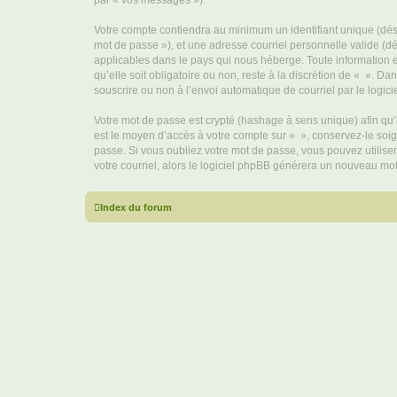
par « vos messages »).
Votre compte contiendra au minimum un identifiant unique (dési
mot de passe »), et une adresse courriel personnelle valide (dé
applicables dans le pays qui nous héberge. Toute information e
qu’elle soit obligatoire ou non, reste à la discrétion de « ». D
souscrire ou non à l’envoi automatique de courriel par le logic
Votre mot de passe est crypté (hashage à sens unique) afin qu’i
est le moyen d’accès à votre compte sur « », conservez-le so
passe. Si vous oubliez votre mot de passe, vous pouvez utiliser
votre courriel, alors le logiciel phpBB générera un nouveau mo
Index du forum