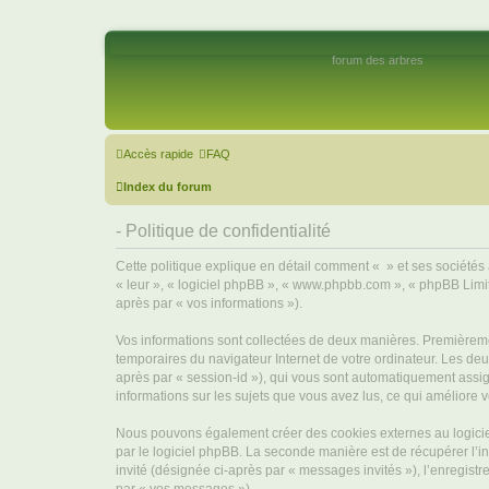
forum des arbres
Accès rapide
FAQ
Index du forum
- Politique de confidentialité
Cette politique explique en détail comment « » et ses sociétés af
« leur », « logiciel phpBB », « www.phpbb.com », « phpBB Limite
après par « vos informations »).
Vos informations sont collectées de deux manières. Premièrement
temporaires du navigateur Internet de votre ordinateur. Les deux
après par « session-id »), qui vous sont automatiquement assign
informations sur les sujets que vous avez lus, ce qui améliore v
Nous pouvons également créer des cookies externes au logiciel
par le logiciel phpBB. La seconde manière est de récupérer l’in
invité (désignée ci-après par « messages invités »), l’enregis