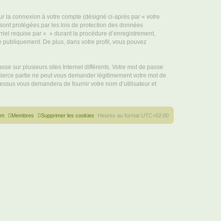
ur la connexion à votre compte (désigné ci-après par « votre
 sont protégées par les lois de protection des données
riel requise par « » durant la procédure d’enregistrement,
ée publiquement. De plus, dans votre profil, vous pouvez
se sur plusieurs sites Internet différents. Votre mot de passe
tierce partie ne peut vous demander légitimement votre mot de
cessus vous demandera de fournir votre nom d’utilisateur et
um
Membres
Supprimer les cookies
Heures au format
UTC+02:00