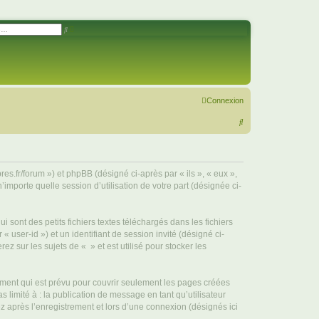
R
R
e
e
c
c
h
h
e
e
r
r
c
c
h
h
e
e
a
r
Connexion
v
a
R
n
c
é
e
e
c
h
res.fr/forum ») et phpBB (désigné ci-après par « ils », « eux »,
importe quelle session d’utilisation de votre part (désignée ci-
e
r
sont des petits fichiers textes téléchargés dans les fichiers
c
 user-id ») et un identifiant de session invité (désigné ci-
h
 sur les sujets de « » et est utilisé pour stocker les
e
r
ment qui est prévu pour couvrir seulement les pages créées
 limité à : la publication de message en tant qu’utilisateur
z après l’enregistrement et lors d’une connexion (désignés ici