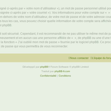
gné ci-après par « votre nom d’utilisateur »), un mot de passe personnel utilisé po
signée ci-après par « votre courriel »). Vos informations pour votre compte sur « »
n-dehors de votre nom d’utilisateur, de votre mot de passe et de votre adresse cour
ans tous les cas, vous pouvez choisir quelle information de votre compte sera affich
iel phpBB.
l soit sécurisé. Cependant, il est recommandé de ne pas utiliser le même mot de pas
igneusement et en aucun cas une personne affiliée de « », de phpBB ou une d’une 
 la fonction « J’ai oublié mon mot de passe » fournie par le logiciel phpBB. Ce pro
t de passe qui vous permettra de vous reconnecter.
Nous contacter
L’équipe du for
Développé par
phpBB
® Forum Software © phpBB Limited
Traduit par
phpBB-fr.com
Confidentialité
|
Conditions