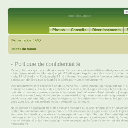
forum des arbres
Photos
Conseils
Divertissements
Accès rapide
FAQ
Index du forum
- Politique de confidentialité
Cette politique explique en détail comment « » et ses sociétés affiliées (désignés ci-apr
« http://www.lesarbres.fr/forum ») et phpBB (désigné ci-après par « ils », « eux », « leu
« phpBB Limited », « Équipes phpBB ») utilisent n’importe quelle information collectée p
d’utilisation de votre part (désignée ci-après par « vos informations »).
Vos informations sont collectées de deux manières. Premièrement, en naviguant sur « », 
nombre de cookies, qui sont des petits fichiers textes téléchargés dans les fichiers tempo
ordinateur. Les deux premiers cookies ne contiennent qu’un identifiant utilisateur (désigné
de session invité (désigné ci-après par « session-id »), qui vous sont automatiquement a
cookie sera créé une fois que vous naviguerez sur les sujets de « » et est utilisé pour st
vous avez lus, ce qui améliore votre navigation sur le forum.
Nous pouvons également créer des cookies externes au logiciel phpBB tout en naviguant
portée du document qui est prévu pour couvrir seulement les pages créées par le logic
récupérer l’information que vous nous envoyez et que nous collectons. Ceci peut être, et n
message en tant qu’utilisateur invité (désignée ci-après par « messages invités »), l’enre
« votre compte ») et les messages que vous envoyez après l’enregistrement et lors d’une
messages »).