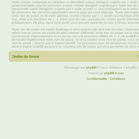
Votre compte contiendra au minimum un identifiant unique (désigné ci-après par « votre 
personnel utilisé pour la connexion à votre compte (désigné ci-après par « votre mot de 
personnelle valide (désignée ci-après par « votre courriel »). Vos informations pour votre
de protection des données applicables dans le pays qui nous héberge. Toute information
votre mot de passe et de votre adresse courriel requise par « » durant la procédure d’enr
non, reste à la discrétion de « ». Dans tous les cas, vous pouvez choisir quelle informat
publiquement. De plus, dans votre profil, vous pouvez souscrire ou non à l’envoi automati
Votre mot de passe est crypté (hashage à sens unique) afin qu’il soit sécurisé. Cependan
même mot de passe sur plusieurs sites Internet différents. Votre mot de passe est le mo
conservez-le soigneusement et en aucun cas une personne affiliée de « », de phpBB ou
demander légitimement votre mot de passe. Si vous oubliez votre mot de passe, vous pouv
mot de passe » fournie par le logiciel phpBB. Ce processus vous demandera de fournir votr
alors le logiciel phpBB générera un nouveau mot de passe qui vous permettra de vous r
Index du forum
Développé par
phpBB
® Forum Software © phpBB L
Traduit par
phpBB-fr.com
Confidentialité
|
Conditions