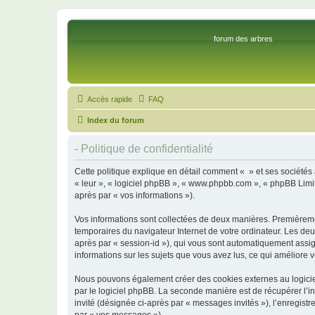
forum des arbres
Accès rapide
FAQ
Index du forum
- Politique de confidentialité
Cette politique explique en détail comment « » et ses sociétés af
« leur », « logiciel phpBB », « www.phpbb.com », « phpBB Limite
après par « vos informations »).
Vos informations sont collectées de deux manières. Premièrement
temporaires du navigateur Internet de votre ordinateur. Les deux
après par « session-id »), qui vous sont automatiquement assign
informations sur les sujets que vous avez lus, ce qui améliore v
Nous pouvons également créer des cookies externes au logiciel
par le logiciel phpBB. La seconde manière est de récupérer l’in
invité (désignée ci-après par « messages invités »), l’enregis