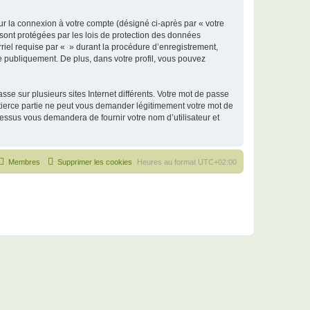
ur la connexion à votre compte (désigné ci-après par « votre
 sont protégées par les lois de protection des données
riel requise par « » durant la procédure d’enregistrement,
ée publiquement. De plus, dans votre profil, vous pouvez
se sur plusieurs sites Internet différents. Votre mot de passe
tierce partie ne peut vous demander légitimement votre mot de
cessus vous demandera de fournir votre nom d’utilisateur et
Membres
Supprimer les cookies
Heures au format
UTC+02:00