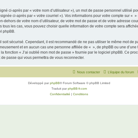
gné ci-après par « votre nom d’utilisateur »), un mot de passe personnel utilisé po
signée ci-après par « votre courriel »). Vos informations pour votre compte sur « »
n-dehors de votre nom d’utilisateur, de votre mot de passe et de votre adresse cour
ans tous les cas, vous pouvez choisir quelle information de votre compte sera affich
iel phpBB.
l soit sécurisé. Cependant, il est recommandé de ne pas utiliser le même mot de pas
igneusement et en aucun cas une personne affiliée de « », de phpBB ou une d’une 
 la fonction « J’ai oublié mon mot de passe » fournie par le logiciel phpBB. Ce pro
t de passe qui vous permettra de vous reconnecter.
Nous contacter
L’équipe du forum
Développé par
phpBB
® Forum Software © phpBB Limited
Traduit par
phpBB-fr.com
Confidentialité
|
Conditions