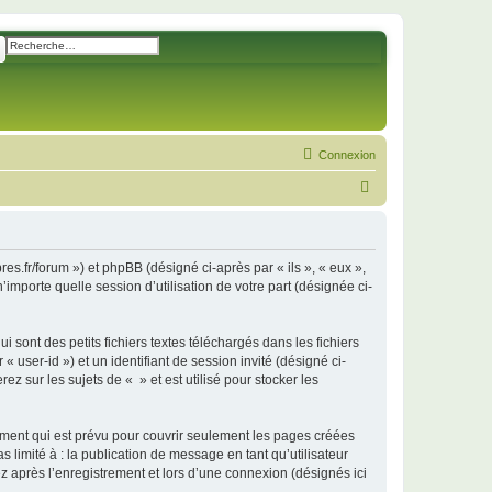
ercher
Recherche avancée
Connexion
R
e
c
h
res.fr/forum ») et phpBB (désigné ci-après par « ils », « eux »,
importe quelle session d’utilisation de votre part (désignée ci-
e
r
sont des petits fichiers textes téléchargés dans les fichiers
c
 user-id ») et un identifiant de session invité (désigné ci-
h
 sur les sujets de « » et est utilisé pour stocker les
e
r
ment qui est prévu pour couvrir seulement les pages créées
 limité à : la publication de message en tant qu’utilisateur
z après l’enregistrement et lors d’une connexion (désignés ici