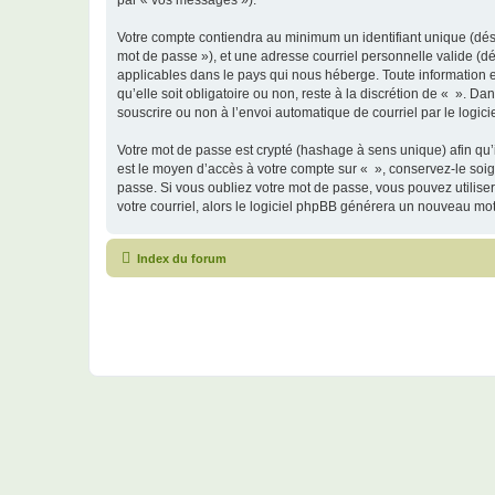
par « vos messages »).
Votre compte contiendra au minimum un identifiant unique (dési
mot de passe »), et une adresse courriel personnelle valide (dé
applicables dans le pays qui nous héberge. Toute information e
qu’elle soit obligatoire ou non, reste à la discrétion de « ». D
souscrire ou non à l’envoi automatique de courriel par le logic
Votre mot de passe est crypté (hashage à sens unique) afin qu’i
est le moyen d’accès à votre compte sur « », conservez-le so
passe. Si vous oubliez votre mot de passe, vous pouvez utiliser
votre courriel, alors le logiciel phpBB générera un nouveau mo
Index du forum