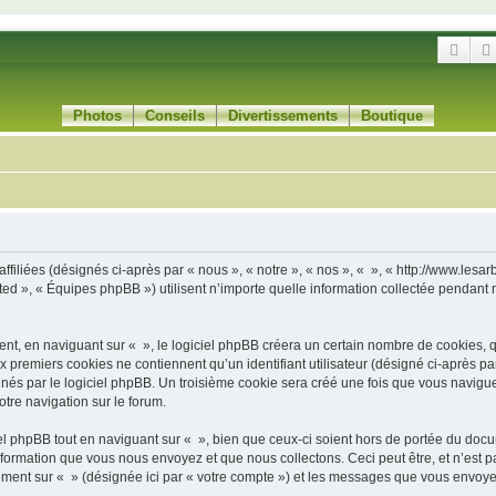
Rech
Photos
Conseils
Divertissements
Boutique
filiées (désignés ci-après par « nous », « notre », « nos », « », « http://www.lesarb
d », « Équipes phpBB ») utilisent n’importe quelle information collectée pendant n’
, en naviguant sur « », le logiciel phpBB créera un certain nombre de cookies, qui 
 premiers cookies ne contiennent qu’un identifiant utilisateur (désigné ci-après par «
és par le logiciel phpBB. Un troisième cookie sera créé une fois que vous naviguerez
otre navigation sur le forum.
 phpBB tout en naviguant sur « », bien que ceux-ci soient hors de portée du docu
formation que vous nous envoyez et que nous collectons. Ceci peut être, et n’est pas
trement sur « » (désignée ici par « votre compte ») et les messages que vous envoye