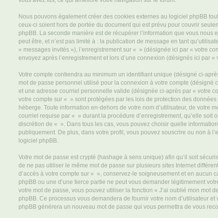
vous avez lus, ce qui améliore votre navigation sur le forum.
Nous pouvons également créer des cookies externes au logiciel phpBB tout
ceux-ci soient hors de portée du document qui est prévu pour couvrir seulem
phpBB. La seconde manière est de récupérer l’information que vous nous e
peut être, et n’est pas limité à : la publication de message en tant qu’utilisa
« messages invités »), l’enregistrement sur « » (désignée ici par « votre c
envoyez après l’enregistrement et lors d’une connexion (désignés ici par «
Votre compte contiendra au minimum un identifiant unique (désigné ci-après 
mot de passe personnel utilisé pour la connexion à votre compte (désigné c
et une adresse courriel personnelle valide (désignée ci-après par « votre co
votre compte sur « » sont protégées par les lois de protection des données
héberge. Toute information en-dehors de votre nom d’utilisateur, de votre m
courriel requise par « » durant la procédure d’enregistrement, qu’elle soit ob
discrétion de « ». Dans tous les cas, vous pouvez choisir quelle informatio
publiquement. De plus, dans votre profil, vous pouvez souscrire ou non à l’
logiciel phpBB.
Votre mot de passe est crypté (hashage à sens unique) afin qu’il soit sécu
de ne pas utiliser le même mot de passe sur plusieurs sites Internet différe
d’accès à votre compte sur « », conservez-le soigneusement et en aucun ca
phpBB ou une d’une tierce partie ne peut vous demander légitimement votr
votre mot de passe, vous pouvez utiliser la fonction « J’ai oublié mon mot de
phpBB. Ce processus vous demandera de fournir votre nom d’utilisateur et vot
phpBB générera un nouveau mot de passe qui vous permettra de vous reco