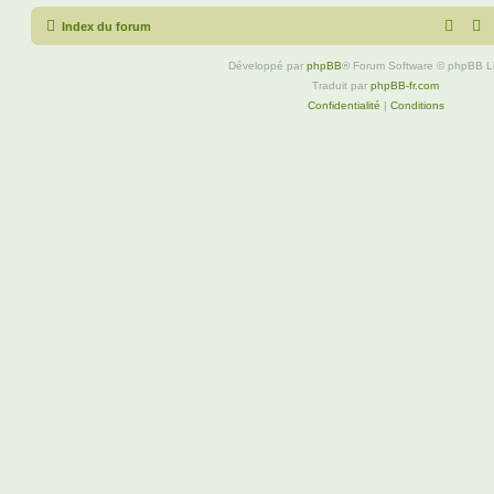
Index du forum
Développé par
phpBB
® Forum Software © phpBB L
Traduit par
phpBB-fr.com
Confidentialité
|
Conditions