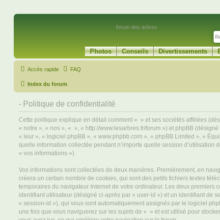
forum des arbres
Photos
Conseils
Divertissements
Accès rapide
FAQ
Index du forum
- Politique de confidentialité
Cette politique explique en détail comment « » et ses sociétés affiliées (dé
« notre », « nos », « », « http://www.lesarbres.fr/forum ») et phpBB (désigné c
« leur », « logiciel phpBB », « www.phpbb.com », « phpBB Limited », « Équi
quelle information collectée pendant n’importe quelle session d’utilisation d
« vos informations »).
Vos informations sont collectées de deux manières. Premièrement, en navigu
créera un certain nombre de cookies, qui sont des petits fichiers textes télé
temporaires du navigateur Internet de votre ordinateur. Les deux premiers 
identifiant utilisateur (désigné ci-après par « user-id ») et un identifiant de 
« session-id »), qui vous sont automatiquement assignés par le logiciel ph
une fois que vous naviguerez sur les sujets de « » et est utilisé pour stocker