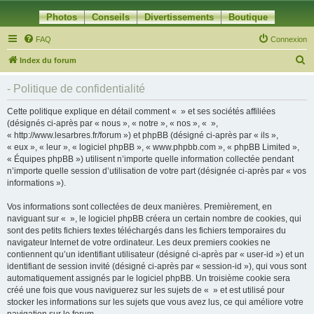
Photos
Conseils
Divertissements
Boutique
FAQ
Connexion
R
Index du forum
e
- Politique de confidentialité
c
h
Cette politique explique en détail comment « » et ses sociétés affiliées
(désignés ci-après par « nous », « notre », « nos », « »,
e
« http://www.lesarbres.fr/forum ») et phpBB (désigné ci-après par « ils »,
r
« eux », « leur », « logiciel phpBB », « www.phpbb.com », « phpBB Limited »,
« Équipes phpBB ») utilisent n’importe quelle information collectée pendant
c
n’importe quelle session d’utilisation de votre part (désignée ci-après par « vos
h
informations »).
e
Vos informations sont collectées de deux manières. Premièrement, en
r
naviguant sur « », le logiciel phpBB créera un certain nombre de cookies, qui
sont des petits fichiers textes téléchargés dans les fichiers temporaires du
navigateur Internet de votre ordinateur. Les deux premiers cookies ne
contiennent qu’un identifiant utilisateur (désigné ci-après par « user-id ») et un
identifiant de session invité (désigné ci-après par « session-id »), qui vous sont
automatiquement assignés par le logiciel phpBB. Un troisième cookie sera
créé une fois que vous naviguerez sur les sujets de « » et est utilisé pour
stocker les informations sur les sujets que vous avez lus, ce qui améliore votre