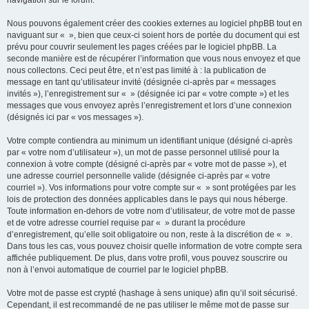
navigation sur le forum.
Nous pouvons également créer des cookies externes au logiciel phpBB tout en
naviguant sur « », bien que ceux-ci soient hors de portée du document qui est
prévu pour couvrir seulement les pages créées par le logiciel phpBB. La
seconde manière est de récupérer l’information que vous nous envoyez et que
nous collectons. Ceci peut être, et n’est pas limité à : la publication de
message en tant qu’utilisateur invité (désignée ci-après par « messages
invités »), l’enregistrement sur « » (désignée ici par « votre compte ») et les
messages que vous envoyez après l’enregistrement et lors d’une connexion
(désignés ici par « vos messages »).
Votre compte contiendra au minimum un identifiant unique (désigné ci-après
par « votre nom d’utilisateur »), un mot de passe personnel utilisé pour la
connexion à votre compte (désigné ci-après par « votre mot de passe »), et
une adresse courriel personnelle valide (désignée ci-après par « votre
courriel »). Vos informations pour votre compte sur « » sont protégées par les
lois de protection des données applicables dans le pays qui nous héberge.
Toute information en-dehors de votre nom d’utilisateur, de votre mot de passe
et de votre adresse courriel requise par « » durant la procédure
d’enregistrement, qu’elle soit obligatoire ou non, reste à la discrétion de « ».
Dans tous les cas, vous pouvez choisir quelle information de votre compte sera
affichée publiquement. De plus, dans votre profil, vous pouvez souscrire ou
non à l’envoi automatique de courriel par le logiciel phpBB.
Votre mot de passe est crypté (hashage à sens unique) afin qu’il soit sécurisé.
Cependant, il est recommandé de ne pas utiliser le même mot de passe sur