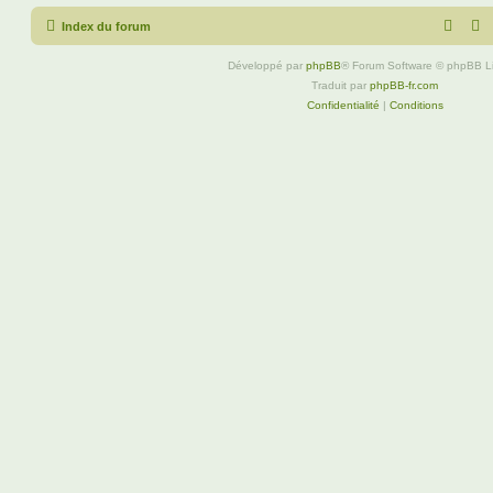
Index du forum
Développé par
phpBB
® Forum Software © phpBB L
Traduit par
phpBB-fr.com
Confidentialité
|
Conditions