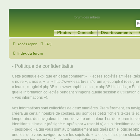
forum des arbres
Photos
Conseils
Divertissements
Accès rapide
FAQ
Index du forum
- Politique de confidentialité
Cette politique explique en détail comment « » et ses sociétés affiliées (dé
« notre », « nos », « », « http://www.lesarbres.fr/forum ») et phpBB (désigné c
« leur », « logiciel phpBB », « www.phpbb.com », « phpBB Limited », « Équi
quelle information collectée pendant n’importe quelle session d’utilisation d
« vos informations »).
Vos informations sont collectées de deux manières. Premièrement, en navigu
créera un certain nombre de cookies, qui sont des petits fichiers textes télé
temporaires du navigateur Internet de votre ordinateur. Les deux premiers 
identifiant utilisateur (désigné ci-après par « user-id ») et un identifiant de 
« session-id »), qui vous sont automatiquement assignés par le logiciel ph
une fois que vous naviguerez sur les sujets de « » et est utilisé pour stocker