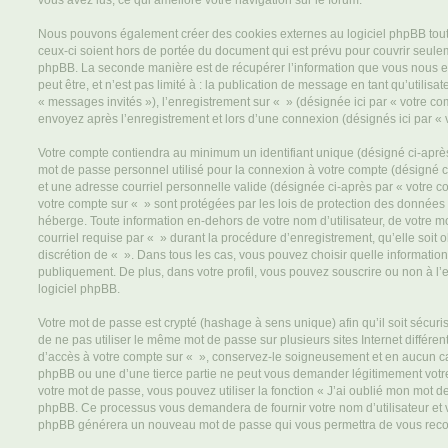
vous avez lus, ce qui améliore votre navigation sur le forum.
Nous pouvons également créer des cookies externes au logiciel phpBB tout
ceux-ci soient hors de portée du document qui est prévu pour couvrir seulem
phpBB. La seconde manière est de récupérer l’information que vous nous e
peut être, et n’est pas limité à : la publication de message en tant qu’utilisa
« messages invités »), l’enregistrement sur « » (désignée ici par « votre c
envoyez après l’enregistrement et lors d’une connexion (désignés ici par «
Votre compte contiendra au minimum un identifiant unique (désigné ci-après 
mot de passe personnel utilisé pour la connexion à votre compte (désigné c
et une adresse courriel personnelle valide (désignée ci-après par « votre co
votre compte sur « » sont protégées par les lois de protection des données
héberge. Toute information en-dehors de votre nom d’utilisateur, de votre m
courriel requise par « » durant la procédure d’enregistrement, qu’elle soit ob
discrétion de « ». Dans tous les cas, vous pouvez choisir quelle informatio
publiquement. De plus, dans votre profil, vous pouvez souscrire ou non à l’
logiciel phpBB.
Votre mot de passe est crypté (hashage à sens unique) afin qu’il soit sécu
de ne pas utiliser le même mot de passe sur plusieurs sites Internet différe
d’accès à votre compte sur « », conservez-le soigneusement et en aucun ca
phpBB ou une d’une tierce partie ne peut vous demander légitimement votr
votre mot de passe, vous pouvez utiliser la fonction « J’ai oublié mon mot de
phpBB. Ce processus vous demandera de fournir votre nom d’utilisateur et vot
phpBB générera un nouveau mot de passe qui vous permettra de vous reco