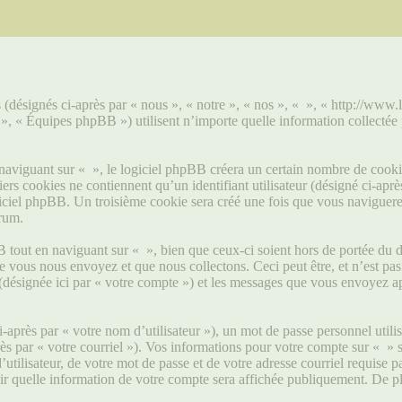
s (désignés ci-après par « nous », « notre », « nos », « », « http://www.
« Équipes phpBB ») utilisent n’importe quelle information collectée pe
viguant sur « », le logiciel phpBB créera un certain nombre de cookies, 
s cookies ne contiennent qu’un identifiant utilisateur (désigné ci-après 
ciel phpBB. Un troisième cookie sera créé une fois que vous naviguerez s
orum.
tout en naviguant sur « », bien que ceux-ci soient hors de portée du d
ous nous envoyez et que nous collectons. Ceci peut être, et n’est pas li
 (désignée ici par « votre compte ») et les messages que vous envoyez ap
après par « votre nom d’utilisateur »), un mot de passe personnel utili
rès par « votre courriel »). Vos informations pour votre compte sur « » 
tilisateur, de votre mot de passe et de votre adresse courriel requise pa
sir quelle information de votre compte sera affichée publiquement. De pl