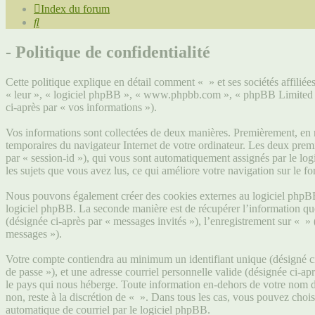
Index du forum
Rechercher
- Politique de confidentialité
Cette politique explique en détail comment « » et ses sociétés affiliée
« leur », « logiciel phpBB », « www.phpbb.com », « phpBB Limited », 
ci-après par « vos informations »).
Vos informations sont collectées de deux manières. Premièrement, en na
temporaires du navigateur Internet de votre ordinateur. Les deux premier
par « session-id »), qui vous sont automatiquement assignés par le logi
les sujets que vous avez lus, ce qui améliore votre navigation sur le f
Nous pouvons également créer des cookies externes au logiciel phpBB 
logiciel phpBB. La seconde manière est de récupérer l’information que v
(désignée ci-après par « messages invités »), l’enregistrement sur « »
messages »).
Votre compte contiendra au minimum un identifiant unique (désigné ci-
de passe »), et une adresse courriel personnelle valide (désignée ci-ap
le pays qui nous héberge. Toute information en-dehors de votre nom d’u
non, reste à la discrétion de « ». Dans tous les cas, vous pouvez choi
automatique de courriel par le logiciel phpBB.