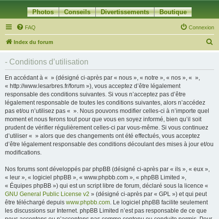
Photos
Conseils
Divertissements
Boutique
FAQ
Connexion
R
Index du forum
e
- Conditions d’utilisation
c
h
En accédant à « » (désigné ci-après par « nous », « notre », « nos », « »,
« http://www.lesarbres.fr/forum »), vous acceptez d’être légalement
e
responsable des conditions suivantes. Si vous n’acceptez pas d’être
r
légalement responsable de toutes les conditions suivantes, alors n’accédez
pas et/ou n’utilisez pas « ». Nous pouvons modifier celles-ci à n’importe quel
c
moment et nous ferons tout pour que vous en soyez informé, bien qu’il soit
h
prudent de vérifier régulièrement celles-ci par vous-même. Si vous continuez
d’utiliser « » alors que des changements ont été effectués, vous acceptez
e
d’être légalement responsable des conditions découlant des mises à jour et/ou
r
modifications.
Nos forums sont développés par phpBB (désigné ci-après par « ils », « eux »,
« leur », « logiciel phpBB », « www.phpbb.com », « phpBB Limited »,
« Équipes phpBB ») qui est un script libre de forum, déclaré sous la licence «
GNU General Public License v2
» (désigné ci-après par « GPL ») et qui peut
être téléchargé depuis
www.phpbb.com
. Le logiciel phpBB facilite seulement
les discussions sur Internet. phpBB Limited n’est pas responsable de ce que