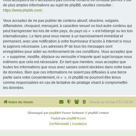
nous acceptons ou n’acceptons pas comme contenu ou conduite permis. Pour
de plus amples informations au sujet de phpBB, veuillez consulter :
https://www.phpbb.com/
.
Vous acceptez de ne pas publier de contenu abusif, obscène, vulgaire,
diffamatoire, choquant, menaçant, à caractère sexuel ou tout autre contenu qui
peut transgresser les lois de votre pays, du pays où « » est hébergé ou les lois
internationales. Le faire peut vous mener à un bannissement immédiat et
permanent, avec une notification à votre fournisseur d’accès à Internet si nous
le jugeons nécessaire. Les adresses IP de tous les messages sont
enregistrées pour aider au renforcement de ces conditions. Vous acceptez que
« » supprime, modifie, déplace ou verrouille n’importe quel sujet lorsque nous
estimons que cela est nécessaire. En tant que membre, vous acceptez que
toutes les informations que vous avez saisies soient stockées dans notre base
de données. Bien que ces informations ne soient pas diffusées à une tierce
partie sans votre consentement, ni « », ni phpBB ne pourront être tenus
comme responsables en cas de tentative de piratage visant à compromettre
les données.
Index du forum
Heures au format
UTC+02:00
Développé par
phpBB
® Forum Software © phpBB Limited
Traduit par
phpBB-fr.com
Confidentialité
|
Conditions