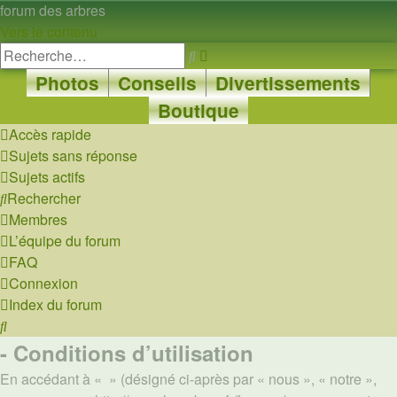
forum des arbres
Vers le contenu
Recherche
Rechercher
avancée
Photos
Conseils
Divertissements
Boutique
Accès rapide
Sujets sans réponse
Sujets actifs
Rechercher
Membres
L’équipe du forum
FAQ
Connexion
Index du forum
Rechercher
- Conditions d’utilisation
En accédant à « » (désigné ci-après par « nous », « notre »,