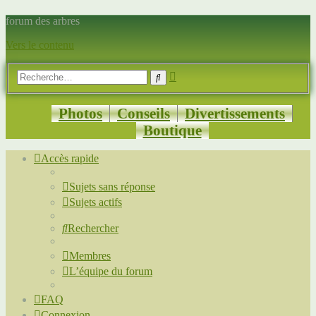
forum des arbres
Vers le contenu
Recherche
Rechercher
avancée
Photos
Conseils
Divertissements
Boutique
Accès rapide
Sujets sans réponse
Sujets actifs
Rechercher
Membres
L’équipe du forum
FAQ
Connexion