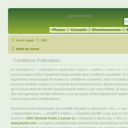
forum des arbres
Photos
Conseils
Divertissements
Accès rapide
FAQ
Index du forum
- Conditions d’utilisation
En accédant à « » (désigné ci-après par « nous », « notre », « nos », « », « 
vous acceptez d’être légalement responsable des conditions suivantes. Si 
légalement responsable de toutes les conditions suivantes, alors n’accédez 
pouvons modifier celles-ci à n’importe quel moment et nous ferons tout pou
qu’il soit prudent de vérifier régulièrement celles-ci par vous-même. Si vous
des changements ont été effectués, vous acceptez d’être légalement respo
mises à jour et/ou modifications.
Nos forums sont développés par phpBB (désigné ci-après par « ils », « eux »,
« www.phpbb.com », « phpBB Limited », « Équipes phpBB ») qui est un script
licence «
GNU General Public License v2
» (désigné ci-après par « GPL ») 
www.phpbb.com
. Le logiciel phpBB facilite seulement les discussions sur I