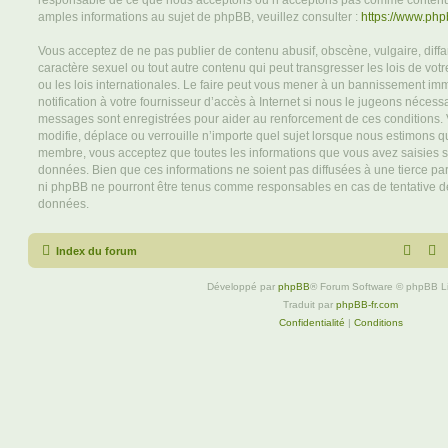
responsable de ce que nous acceptons ou n’acceptons pas comme contenu 
amples informations au sujet de phpBB, veuillez consulter :
https://www.ph
Vous acceptez de ne pas publier de contenu abusif, obscène, vulgaire, diff
caractère sexuel ou tout autre contenu qui peut transgresser les lois de vo
ou les lois internationales. Le faire peut vous mener à un bannissement i
notification à votre fournisseur d’accès à Internet si nous le jugeons nécess
messages sont enregistrées pour aider au renforcement de ces conditions.
modifie, déplace ou verrouille n’importe quel sujet lorsque nous estimons q
membre, vous acceptez que toutes les informations que vous avez saisies 
données. Bien que ces informations ne soient pas diffusées à une tierce par
ni phpBB ne pourront être tenus comme responsables en cas de tentative de
données.
Index du forum
Développé par
phpBB
® Forum Software © phpBB L
Traduit par
phpBB-fr.com
Confidentialité
|
Conditions