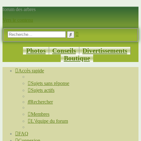
forum des arbres
Vers le contenu
Recherche
Rechercher
avancée
Photos
Conseils
Divertissements
Boutique
Accès rapide
Sujets sans réponse
Sujets actifs
Rechercher
Membres
L’équipe du forum
FAQ
Connexion