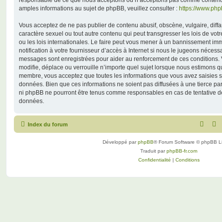
responsable de ce que nous acceptons ou n’acceptons pas comme contenu 
amples informations au sujet de phpBB, veuillez consulter :
https://www.ph
Vous acceptez de ne pas publier de contenu abusif, obscène, vulgaire, diff
caractère sexuel ou tout autre contenu qui peut transgresser les lois de vo
ou les lois internationales. Le faire peut vous mener à un bannissement i
notification à votre fournisseur d’accès à Internet si nous le jugeons nécess
messages sont enregistrées pour aider au renforcement de ces conditions.
modifie, déplace ou verrouille n’importe quel sujet lorsque nous estimons q
membre, vous acceptez que toutes les informations que vous avez saisies 
données. Bien que ces informations ne soient pas diffusées à une tierce par
ni phpBB ne pourront être tenus comme responsables en cas de tentative de
données.
Index du forum
Développé par
phpBB
® Forum Software © phpBB L
Traduit par
phpBB-fr.com
Confidentialité
|
Conditions