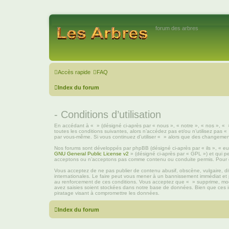
forum des arbres
Accès rapide
FAQ
Index du forum
- Conditions d’utilisation
En accédant à « » (désigné ci-après par « nous », « notre », « nos », « 
toutes les conditions suivantes, alors n’accédez pas et/ou n’utilisez pas «
par vous-même. Si vous continuez d’utiliser « » alors que des changement
Nos forums sont développés par phpBB (désigné ci-après par « ils », « eux
GNU General Public License v2
» (désigné ci-après par « GPL ») et qui p
acceptons ou n’acceptons pas comme contenu ou conduite permis. Pour de
Vous acceptez de ne pas publier de contenu abusif, obscène, vulgaire, dif
internationales. Le faire peut vous mener à un bannissement immédiat et 
au renforcement de ces conditions. Vous acceptez que « » supprime, modi
avez saisies soient stockées dans notre base de données. Bien que ces i
piratage visant à compromettre les données.
Index du forum