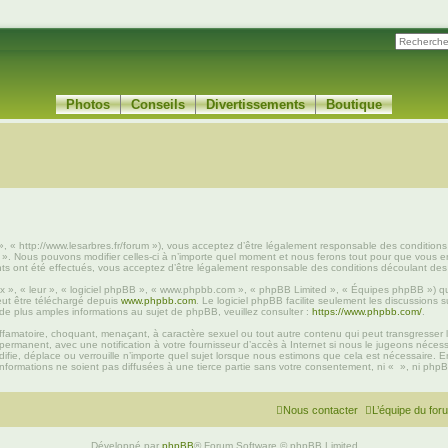
Photos
Conseils
Divertissements
Boutique
», « http://www.lesarbres.fr/forum »), vous acceptez d’être légalement responsable des condition
 ». Nous pouvons modifier celles-ci à n’importe quel moment et nous ferons tout pour que vous en s
s ont été effectués, vous acceptez d’être légalement responsable des conditions découlant des m
 », « leur », « logiciel phpBB », « www.phpbb.com », « phpBB Limited », « Équipes phpBB ») qui 
eut être téléchargé depuis
www.phpbb.com
. Le logiciel phpBB facilite seulement les discussions
 plus amples informations au sujet de phpBB, veuillez consulter :
https://www.phpbb.com/
.
famatoire, choquant, menaçant, à caractère sexuel ou tout autre contenu qui peut transgresser l
permanent, avec une notification à votre fournisseur d’accès à Internet si nous le jugeons néces
fie, déplace ou verrouille n’importe quel sujet lorsque nous estimons que cela est nécessaire. 
nformations ne soient pas diffusées à une tierce partie sans votre consentement, ni « », ni ph
Nous contacter
L’équipe du for
Développé par
phpBB
® Forum Software © phpBB Limited