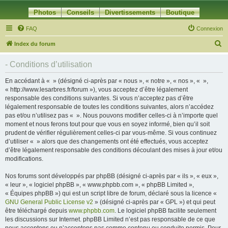
Photos
Conseils
Divertissements
Boutique
FAQ
Connexion
R
Index du forum
e
- Conditions d’utilisation
c
h
En accédant à « » (désigné ci-après par « nous », « notre », « nos », « »,
« http://www.lesarbres.fr/forum »), vous acceptez d’être légalement
e
responsable des conditions suivantes. Si vous n’acceptez pas d’être
r
légalement responsable de toutes les conditions suivantes, alors n’accédez
pas et/ou n’utilisez pas « ». Nous pouvons modifier celles-ci à n’importe quel
c
moment et nous ferons tout pour que vous en soyez informé, bien qu’il soit
h
prudent de vérifier régulièrement celles-ci par vous-même. Si vous continuez
d’utiliser « » alors que des changements ont été effectués, vous acceptez
e
d’être légalement responsable des conditions découlant des mises à jour et/ou
r
modifications.
Nos forums sont développés par phpBB (désigné ci-après par « ils », « eux »,
« leur », « logiciel phpBB », « www.phpbb.com », « phpBB Limited »,
« Équipes phpBB ») qui est un script libre de forum, déclaré sous la licence «
GNU General Public License v2
» (désigné ci-après par « GPL ») et qui peut
être téléchargé depuis
www.phpbb.com
. Le logiciel phpBB facilite seulement
les discussions sur Internet. phpBB Limited n’est pas responsable de ce que