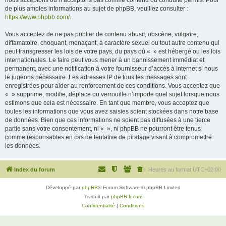
nous acceptons ou n’acceptons pas comme contenu ou conduite permis. Pour
de plus amples informations au sujet de phpBB, veuillez consulter :
https://www.phpbb.com/
.
Vous acceptez de ne pas publier de contenu abusif, obscène, vulgaire,
diffamatoire, choquant, menaçant, à caractère sexuel ou tout autre contenu qui
peut transgresser les lois de votre pays, du pays où « » est hébergé ou les lois
internationales. Le faire peut vous mener à un bannissement immédiat et
permanent, avec une notification à votre fournisseur d’accès à Internet si nous
le jugeons nécessaire. Les adresses IP de tous les messages sont
enregistrées pour aider au renforcement de ces conditions. Vous acceptez que
« » supprime, modifie, déplace ou verrouille n’importe quel sujet lorsque nous
estimons que cela est nécessaire. En tant que membre, vous acceptez que
toutes les informations que vous avez saisies soient stockées dans notre base
de données. Bien que ces informations ne soient pas diffusées à une tierce
partie sans votre consentement, ni « », ni phpBB ne pourront être tenus
comme responsables en cas de tentative de piratage visant à compromettre
les données.
Index du forum
Heures au format
UTC+02:00
Développé par
phpBB
® Forum Software © phpBB Limited
Traduit par
phpBB-fr.com
Confidentialité
|
Conditions