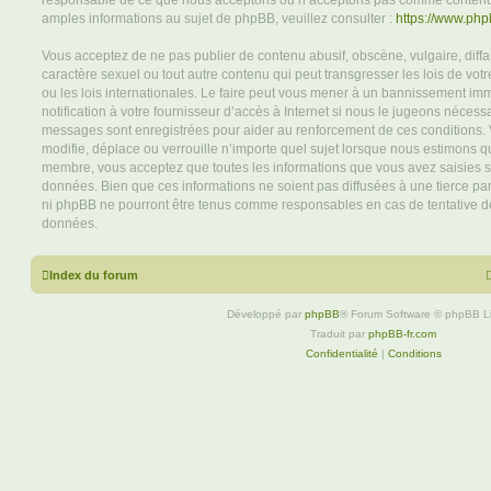
responsable de ce que nous acceptons ou n’acceptons pas comme contenu 
amples informations au sujet de phpBB, veuillez consulter :
https://www.ph
Vous acceptez de ne pas publier de contenu abusif, obscène, vulgaire, diff
caractère sexuel ou tout autre contenu qui peut transgresser les lois de vo
ou les lois internationales. Le faire peut vous mener à un bannissement i
notification à votre fournisseur d’accès à Internet si nous le jugeons nécess
messages sont enregistrées pour aider au renforcement de ces conditions.
modifie, déplace ou verrouille n’importe quel sujet lorsque nous estimons q
membre, vous acceptez que toutes les informations que vous avez saisies 
données. Bien que ces informations ne soient pas diffusées à une tierce par
ni phpBB ne pourront être tenus comme responsables en cas de tentative de
données.
Index du forum
Développé par
phpBB
® Forum Software © phpBB L
Traduit par
phpBB-fr.com
Confidentialité
|
Conditions