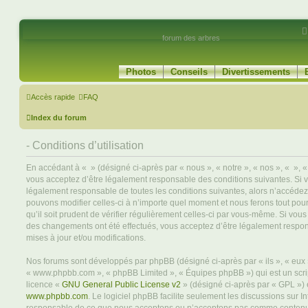
forum des arbres
Photos
Conseils
Divertissements
Accès rapide
FAQ
Index du forum
- Conditions d’utilisation
En accédant à « » (désigné ci-après par « nous », « notre », « nos », « », « 
vous acceptez d’être légalement responsable des conditions suivantes. Si 
légalement responsable de toutes les conditions suivantes, alors n’accédez 
pouvons modifier celles-ci à n’importe quel moment et nous ferons tout pou
qu’il soit prudent de vérifier régulièrement celles-ci par vous-même. Si vous
des changements ont été effectués, vous acceptez d’être légalement respo
mises à jour et/ou modifications.
Nos forums sont développés par phpBB (désigné ci-après par « ils », « eux »,
« www.phpbb.com », « phpBB Limited », « Équipes phpBB ») qui est un script
licence «
GNU General Public License v2
» (désigné ci-après par « GPL ») 
www.phpbb.com
. Le logiciel phpBB facilite seulement les discussions sur I