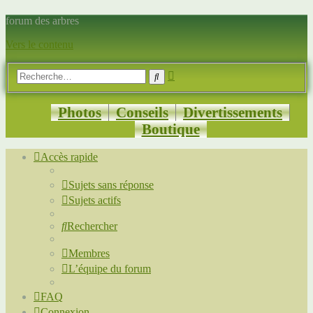
forum des arbres
Vers le contenu
Recherche
Rechercher
avancée
Photos
Conseils
Divertissements
Boutique
Accès rapide
Sujets sans réponse
Sujets actifs
Rechercher
Membres
L’équipe du forum
FAQ
Connexion