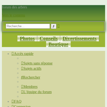
forum des arbres
Vers le contenu
Recherche
Rechercher
avancée
Photos
Conseils
Divertissements
Boutique
Accès rapide
Sujets sans réponse
Sujets actifs
Rechercher
Membres
L’équipe du forum
FAQ
Connexion