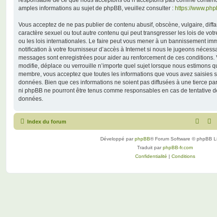
responsable de ce que nous acceptons ou n’acceptons pas comme contenu 
amples informations au sujet de phpBB, veuillez consulter :
https://www.ph
Vous acceptez de ne pas publier de contenu abusif, obscène, vulgaire, diff
caractère sexuel ou tout autre contenu qui peut transgresser les lois de vo
ou les lois internationales. Le faire peut vous mener à un bannissement i
notification à votre fournisseur d’accès à Internet si nous le jugeons nécess
messages sont enregistrées pour aider au renforcement de ces conditions.
modifie, déplace ou verrouille n’importe quel sujet lorsque nous estimons q
membre, vous acceptez que toutes les informations que vous avez saisies 
données. Bien que ces informations ne soient pas diffusées à une tierce par
ni phpBB ne pourront être tenus comme responsables en cas de tentative de
données.
Index du forum
Développé par
phpBB
® Forum Software © phpBB L
Traduit par
phpBB-fr.com
Confidentialité
|
Conditions