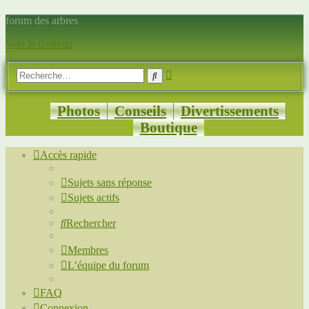
forum des arbres
Vers le contenu
Recherche
Rechercher
avancée
Photos
Conseils
Divertissements
Boutique
Accès rapide
Sujets sans réponse
Sujets actifs
Rechercher
Membres
L’équipe du forum
FAQ
Connexion