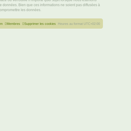
ace ou verrouille n’importe quel sujet lorsque nous estimons
e données. Bien que ces informations ne soient pas diffusées à
 compromettre les données.
um
Membres
Supprimer les cookies
Heures au format
UTC+02:00