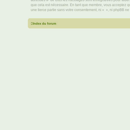
adresses IP de tous les messages sont enregistrées pour aider
que cela est nécessaire. En tant que membre, vous acceptez qu
une tierce partie sans votre consentement, ni « », ni phpBB n
Index du forum