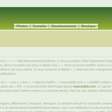
Photos
Conseils
Divertissements
Boutique
nos », « », « http://www.lesarbres.fr/forum »), vous acceptez d’être légalement re
es, alors n’accédez pas et/ou n’utilisez pas « ». Nous pouvons modifier celles-ci 
t celles-ci par vous-même. Si vous continuez d’utiliser « » alors que des changemen
difications.
ls », « eux », « leur », « logiciel phpBB », « www.phpbb.com », « phpBB Limited »,
-après par « GPL ») et qui peut être téléchargé depuis
www.phpbb.com
. Le logicie
acceptons pas comme contenu ou conduite permis. Pour de plus amples informations
lgaire, diffamatoire, choquant, menaçant, à caractère sexuel ou tout autre contenu 
er à un bannissement immédiat et permanent, avec une notification à votre fourniss