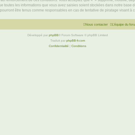
 au renforcement de ces conditions. Vous acceptez que « » supprime, modifie, dépl
e toutes les informations que vous avez saisies soient stockées dans notre base d
e pourront être tenus comme responsables en cas de tentative de piratage visant à
Nous contacter
L’équipe du for
Développé par
phpBB
® Forum Software © phpBB Limited
Traduit par
phpBB-fr.com
Confidentialité
|
Conditions