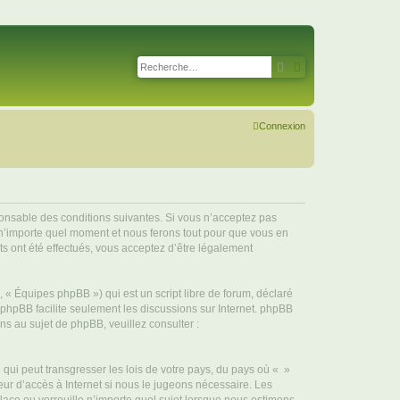
Rechercher
Recherche avancé
Connexion
sponsable des conditions suivantes. Si vous n’acceptez pas
à n’importe quel moment et nous ferons tout pour que vous en
ts ont été effectués, vous acceptez d’être légalement
 « Équipes phpBB ») qui est un script libre de forum, déclaré
l phpBB facilite seulement les discussions sur Internet. phpBB
 au sujet de phpBB, veuillez consulter :
qui peut transgresser les lois de votre pays, du pays où « »
eur d’accès à Internet si nous le jugeons nécessaire. Les