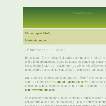
forum des arbres
Accès rapide
FAQ
Index du forum
- Conditions d’utilisation
En accédant à « » (désigné ci-après par « nous », « notre », « 
d’être légalement responsable de toutes les conditions suivant
soyez informé, bien qu’il soit prudent de vérifier régulièremen
responsable des conditions découlant des mises à jour et/ou mo
Nos forums sont développés par phpBB (désigné ci-après par « i
sous la licence «
GNU General Public License v2
» (désigné ci
Limited n’est pas responsable de ce que nous acceptons ou n’
https://www.phpbb.com/
.
Vous acceptez de ne pas publier de contenu abusif, obscène, vu
est hébergé ou les lois internationales. Le faire peut vous men