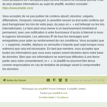
nous acceptons ou n’acceptons pas comme contenu ou conduite permis. Pour
de plus amples informations au sujet de phpBB, veuillez consulter :
https://www.phpbb.com/
.
Vous acceptez de ne pas publier de contenu abusif, obscène, vulgaire,
diffamatoire, choquant, menaçant, à caractère sexuel ou tout autre contenu qui
peut transgresser les lois de votre pays, du pays où « » est hébergé ou les lois
internationales. Le faire peut vous mener à un bannissement immédiat et
permanent, avec une notification à votre fournisseur d’accès à Internet si nous
le jugeons nécessaire. Les adresses IP de tous les messages sont
enregistrées pour aider au renforcement de ces conditions. Vous acceptez que
« » supprime, modifie, déplace ou verrouille n’importe quel sujet lorsque nous
estimons que cela est nécessaire. En tant que membre, vous acceptez que
toutes les informations que vous avez saisies soient stockées dans notre base
de données. Bien que ces informations ne soient pas diffusées à une tierce
partie sans votre consentement, ni « », ni phpBB ne pourront être tenus
comme responsables en cas de tentative de piratage visant à compromettre
les données.
Index du forum
Heures au format
UTC+02:00
Développé par
phpBB
® Forum Software © phpBB Limited
Traduit par
phpBB-fr.com
Confidentialité
|
Conditions