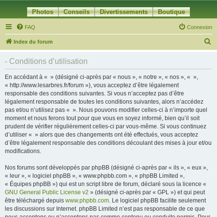
Photos
Conseils
Divertissements
Boutique
FAQ
Connexion
R
Index du forum
e
- Conditions d’utilisation
c
h
En accédant à « » (désigné ci-après par « nous », « notre », « nos », « »,
« http://www.lesarbres.fr/forum »), vous acceptez d’être légalement
e
responsable des conditions suivantes. Si vous n’acceptez pas d’être
r
légalement responsable de toutes les conditions suivantes, alors n’accédez
pas et/ou n’utilisez pas « ». Nous pouvons modifier celles-ci à n’importe quel
c
moment et nous ferons tout pour que vous en soyez informé, bien qu’il soit
h
prudent de vérifier régulièrement celles-ci par vous-même. Si vous continuez
d’utiliser « » alors que des changements ont été effectués, vous acceptez
e
d’être légalement responsable des conditions découlant des mises à jour et/ou
r
modifications.
Nos forums sont développés par phpBB (désigné ci-après par « ils », « eux »,
« leur », « logiciel phpBB », « www.phpbb.com », « phpBB Limited »,
« Équipes phpBB ») qui est un script libre de forum, déclaré sous la licence «
GNU General Public License v2
» (désigné ci-après par « GPL ») et qui peut
être téléchargé depuis
www.phpbb.com
. Le logiciel phpBB facilite seulement
les discussions sur Internet. phpBB Limited n’est pas responsable de ce que