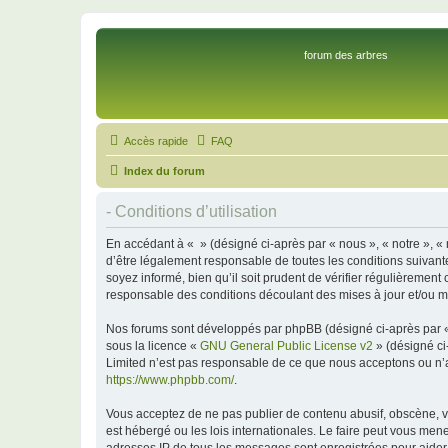
forum des arbres
Accès rapide
FAQ
Index du forum
- Conditions d’utilisation
En accédant à « » (désigné ci-après par « nous », « notre », « 
d’être légalement responsable de toutes les conditions suivant
soyez informé, bien qu’il soit prudent de vérifier régulièremen
responsable des conditions découlant des mises à jour et/ou mo
Nos forums sont développés par phpBB (désigné ci-après par « i
sous la licence «
GNU General Public License v2
» (désigné ci
Limited n’est pas responsable de ce que nous acceptons ou n’
https://www.phpbb.com/
.
Vous acceptez de ne pas publier de contenu abusif, obscène, vu
est hébergé ou les lois internationales. Le faire peut vous men