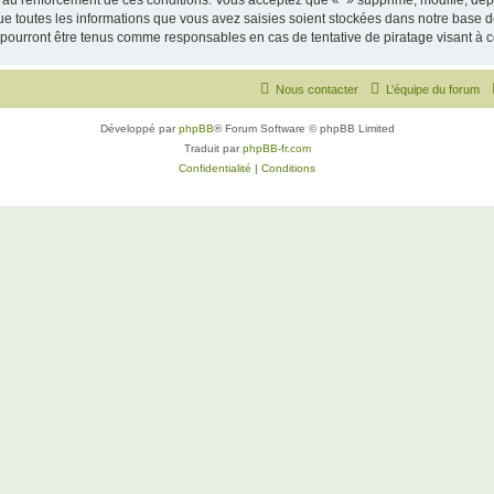
 au renforcement de ces conditions. Vous acceptez que « » supprime, modifie, dépl
e toutes les informations que vous avez saisies soient stockées dans notre base d
e pourront être tenus comme responsables en cas de tentative de piratage visant à
Nous contacter
L’équipe du forum
Développé par
phpBB
® Forum Software © phpBB Limited
Traduit par
phpBB-fr.com
Confidentialité
|
Conditions