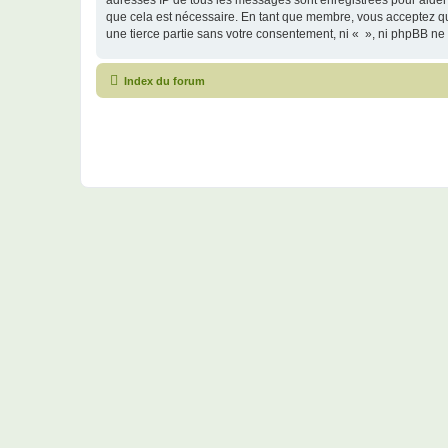
adresses IP de tous les messages sont enregistrées pour aider
que cela est nécessaire. En tant que membre, vous acceptez qu
une tierce partie sans votre consentement, ni « », ni phpBB n
Index du forum