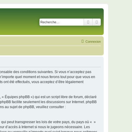
Rechercher
Recherche avancé
Connexion
sponsable des conditions suivantes. Si vous n’acceptez pas
à n’importe quel moment et nous ferons tout pour que vous en
ts ont été effectués, vous acceptez d’être légalement
 « Équipes phpBB ») qui est un script libre de forum, déclaré
l phpBB facilite seulement les discussions sur Internet. phpBB
 au sujet de phpBB, veuillez consulter :
qui peut transgresser les lois de votre pays, du pays où « »
eur d’accès à Internet si nous le jugeons nécessaire. Les