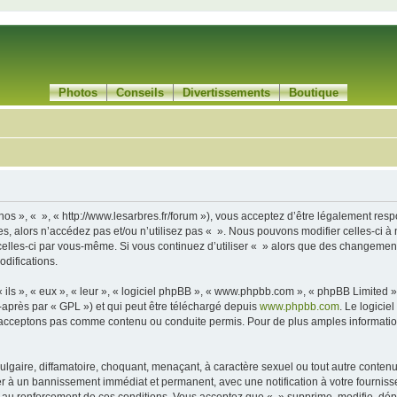
Photos
Conseils
Divertissements
Boutique
nos », « », « http://www.lesarbres.fr/forum »), vous acceptez d’être légalement re
es, alors n’accédez pas et/ou n’utilisez pas « ». Nous pouvons modifier celles-ci 
t celles-ci par vous-même. Si vous continuez d’utiliser « » alors que des changemen
difications.
ls », « eux », « leur », « logiciel phpBB », « www.phpbb.com », « phpBB Limited »,
-après par « GPL ») et qui peut être téléchargé depuis
www.phpbb.com
. Le logicie
acceptons pas comme contenu ou conduite permis. Pour de plus amples informations
lgaire, diffamatoire, choquant, menaçant, à caractère sexuel ou tout autre contenu 
er à un bannissement immédiat et permanent, avec une notification à votre fourniss