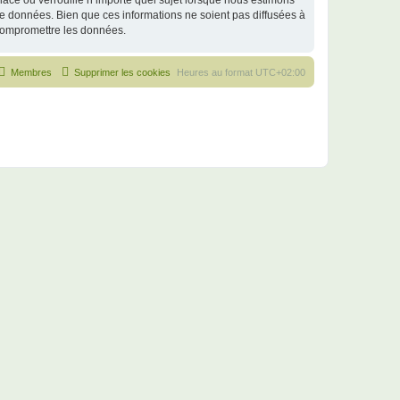
ace ou verrouille n’importe quel sujet lorsque nous estimons
e données. Bien que ces informations ne soient pas diffusées à
 compromettre les données.
Membres
Supprimer les cookies
Heures au format
UTC+02:00