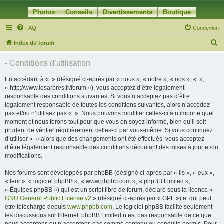
Photos
Conseils
Divertissements
Boutique
FAQ
Connexion
R
Index du forum
e
- Conditions d’utilisation
c
h
En accédant à « » (désigné ci-après par « nous », « notre », « nos », « »,
« http://www.lesarbres.fr/forum »), vous acceptez d’être légalement
e
responsable des conditions suivantes. Si vous n’acceptez pas d’être
r
légalement responsable de toutes les conditions suivantes, alors n’accédez
pas et/ou n’utilisez pas « ». Nous pouvons modifier celles-ci à n’importe quel
c
moment et nous ferons tout pour que vous en soyez informé, bien qu’il soit
h
prudent de vérifier régulièrement celles-ci par vous-même. Si vous continuez
d’utiliser « » alors que des changements ont été effectués, vous acceptez
e
d’être légalement responsable des conditions découlant des mises à jour et/ou
r
modifications.
Nos forums sont développés par phpBB (désigné ci-après par « ils », « eux »,
« leur », « logiciel phpBB », « www.phpbb.com », « phpBB Limited »,
« Équipes phpBB ») qui est un script libre de forum, déclaré sous la licence «
GNU General Public License v2
» (désigné ci-après par « GPL ») et qui peut
être téléchargé depuis
www.phpbb.com
. Le logiciel phpBB facilite seulement
les discussions sur Internet. phpBB Limited n’est pas responsable de ce que