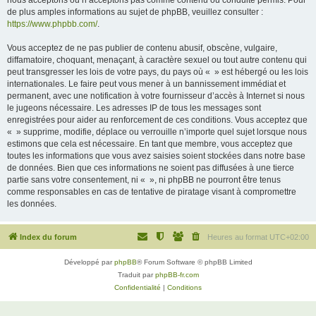
nous acceptons ou n’acceptons pas comme contenu ou conduite permis. Pour
de plus amples informations au sujet de phpBB, veuillez consulter :
https://www.phpbb.com/
.
Vous acceptez de ne pas publier de contenu abusif, obscène, vulgaire,
diffamatoire, choquant, menaçant, à caractère sexuel ou tout autre contenu qui
peut transgresser les lois de votre pays, du pays où « » est hébergé ou les lois
internationales. Le faire peut vous mener à un bannissement immédiat et
permanent, avec une notification à votre fournisseur d’accès à Internet si nous
le jugeons nécessaire. Les adresses IP de tous les messages sont
enregistrées pour aider au renforcement de ces conditions. Vous acceptez que
« » supprime, modifie, déplace ou verrouille n’importe quel sujet lorsque nous
estimons que cela est nécessaire. En tant que membre, vous acceptez que
toutes les informations que vous avez saisies soient stockées dans notre base
de données. Bien que ces informations ne soient pas diffusées à une tierce
partie sans votre consentement, ni « », ni phpBB ne pourront être tenus
comme responsables en cas de tentative de piratage visant à compromettre
les données.
Index du forum
Heures au format
UTC+02:00
Développé par
phpBB
® Forum Software © phpBB Limited
Traduit par
phpBB-fr.com
Confidentialité
|
Conditions