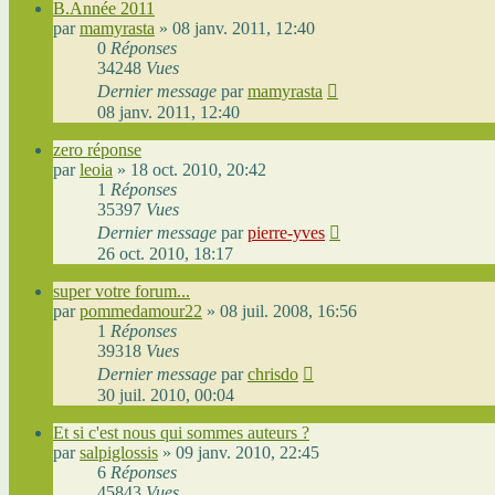
B.Année 2011
par
mamyrasta
»
08 janv. 2011, 12:40
0
Réponses
34248
Vues
Dernier message
par
mamyrasta
08 janv. 2011, 12:40
zero réponse
par
leoia
»
18 oct. 2010, 20:42
1
Réponses
35397
Vues
Dernier message
par
pierre-yves
26 oct. 2010, 18:17
super votre forum...
par
pommedamour22
»
08 juil. 2008, 16:56
1
Réponses
39318
Vues
Dernier message
par
chrisdo
30 juil. 2010, 00:04
Et si c'est nous qui sommes auteurs ?
par
salpiglossis
»
09 janv. 2010, 22:45
6
Réponses
45843
Vues