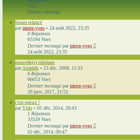
Réponses
Vues
Dernier message
forum relancé
par
pierre-yves
»
24 août 2022, 23:35
0
Réponses
65194
Vues
Dernier message
par
pierre-yves
24 août 2022, 23:35
nouvelle(s) rubrique
par
Amphib
»
23 déc. 2008, 11:33
6
Réponses
66053
Vues
Dernier message
par
pierre-yves
29 janv. 2017, 21:52
c'est mieux !
par
Yjdo
»
01 déc. 2014, 20:43
1
Réponses
33529
Vues
Dernier message
par
pierre-yves
02 déc. 2014, 00:47