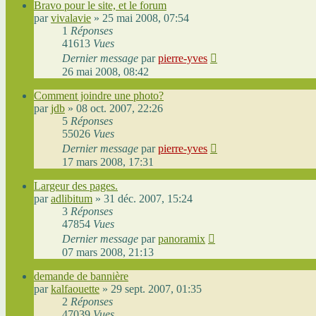
Bravo pour le site, et le forum
par
vivalavie
»
25 mai 2008, 07:54
1
Réponses
41613
Vues
Dernier message
par
pierre-yves
26 mai 2008, 08:42
Comment joindre une photo?
par
jdb
»
08 oct. 2007, 22:26
5
Réponses
55026
Vues
Dernier message
par
pierre-yves
17 mars 2008, 17:31
Largeur des pages.
par
adlibitum
»
31 déc. 2007, 15:24
3
Réponses
47854
Vues
Dernier message
par
panoramix
07 mars 2008, 21:13
demande de bannière
par
kalfaouette
»
29 sept. 2007, 01:35
2
Réponses
47039
Vues