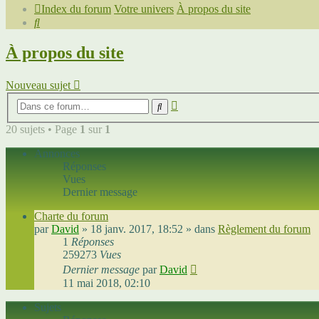
Index du forum
Votre univers
À propos du site
Rechercher
À propos du site
Nouveau sujet
Recherche
Rechercher
avancée
20 sujets • Page
1
sur
1
Annonces
Réponses
Vues
Dernier message
Charte du forum
par
David
»
18 janv. 2017, 18:52
» dans
Règlement du forum
1
Réponses
259273
Vues
Dernier message
par
David
11 mai 2018, 02:10
Sujets