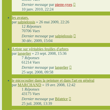
Dernier message
par
pierre-yves
10 janv. 2010, 22:24
les avatars.
par
salpiglossis
»
26 mai 2009, 22:26
12
Réponses
70706
Vues
Dernier message
par
salpiglossis
30 déc. 2009, 15:04
Artiste sur véritables feuilles d'arbres
par
langelier
»
23 sept. 2008, 15:36
7
Réponses
61214
Vues
Dernier message
par
langelier
25 sept. 2008, 09:58
le micocoulier dans la peinture et dans l'art en général
par
MARCHAND
»
19 avr. 2008, 12:42
1
Réponses
43175
Vues
Dernier message
par
Béatrice
25 juil. 2008, 13:39