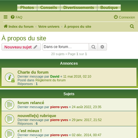
Photos
Conseils
Divertissements
Boutique
FAQ
Connexion
R
Index du forum
Votre univers
À propos du site
e
À propos du site
c
Rechercher
Recherche avanc
Nouveau sujet
h
20 sujets • Page
1
sur
1
e
Annonces
r
c
Charte du forum
Dernier message par
David
«
11 mai 2018, 02:10
h
Posté dans
Règlement du forum
Réponses :
1
e
r
Sujets
forum relancé
Dernier message par
pierre-yves
«
24 août 2022, 23:35
nouvelle(s) rubrique
Dernier message par
pierre-yves
«
29 janv. 2017, 21:52
Réponses :
6
c'est mieux !
Dernier message par
pierre-yves
«
02 déc. 2014, 00:47