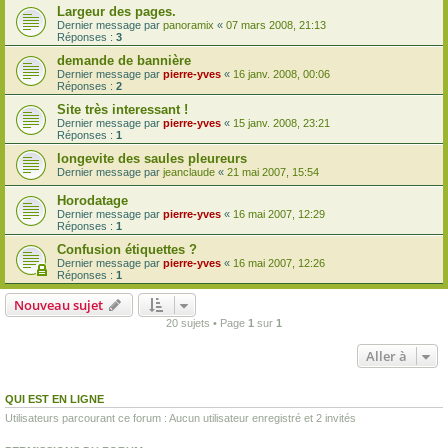
Largeur des pages.
Dernier message par
panoramix
«
07 mars 2008, 21:13
Réponses :
3
demande de bannière
Dernier message par
pierre-yves
«
16 janv. 2008, 00:06
Réponses :
2
Site très interessant !
Dernier message par
pierre-yves
«
15 janv. 2008, 23:21
Réponses :
1
longevite des saules pleureurs
Dernier message par
jeanclaude
«
21 mai 2007, 15:54
Horodatage
Dernier message par
pierre-yves
«
16 mai 2007, 12:29
Réponses :
1
Confusion étiquettes ?
Dernier message par
pierre-yves
«
16 mai 2007, 12:26
Réponses :
1
Nouveau sujet
20 sujets • Page
1
sur
1
Aller à
QUI EST EN LIGNE
Utilisateurs parcourant ce forum : Aucun utilisateur enregistré et 2 invités