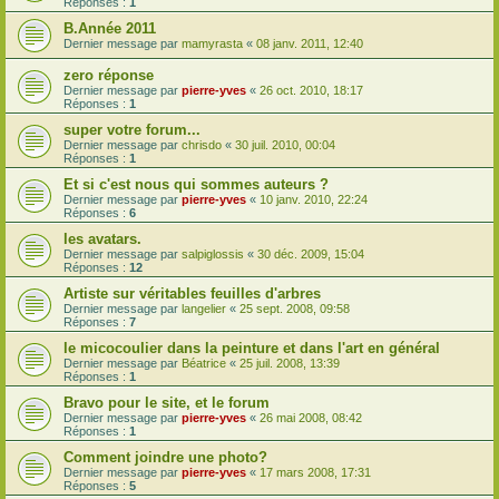
Réponses :
1
B.Année 2011
Dernier message par
mamyrasta
«
08 janv. 2011, 12:40
zero réponse
Dernier message par
pierre-yves
«
26 oct. 2010, 18:17
Réponses :
1
super votre forum...
Dernier message par
chrisdo
«
30 juil. 2010, 00:04
Réponses :
1
Et si c'est nous qui sommes auteurs ?
Dernier message par
pierre-yves
«
10 janv. 2010, 22:24
Réponses :
6
les avatars.
Dernier message par
salpiglossis
«
30 déc. 2009, 15:04
Réponses :
12
Artiste sur véritables feuilles d'arbres
Dernier message par
langelier
«
25 sept. 2008, 09:58
Réponses :
7
le micocoulier dans la peinture et dans l'art en général
Dernier message par
Béatrice
«
25 juil. 2008, 13:39
Réponses :
1
Bravo pour le site, et le forum
Dernier message par
pierre-yves
«
26 mai 2008, 08:42
Réponses :
1
Comment joindre une photo?
Dernier message par
pierre-yves
«
17 mars 2008, 17:31
Réponses :
5