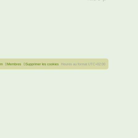
um
Membres
Supprimer les cookies
Heures au format
UTC+02:00