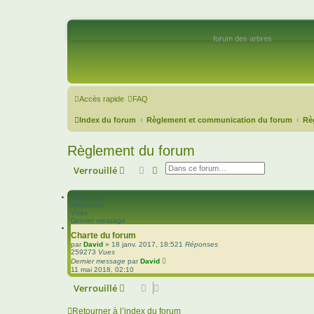
forum des arbres
Accès rapide
FAQ
Index du forum
Règlement et communication du forum
Rè
Règlement du forum
Rechercher
Recherche avancée
Verrouillé
Annonces
Réponses
Vues
Dernier message
Charte du forum
par
David
»
18 janv. 2017, 18:52
1
Réponses
259273
Vues
Dernier message
par
David
11 mai 2018, 02:10
Verrouillé
Retourner à l’index du forum