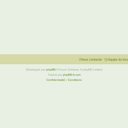
Nous contacter
L’équipe du for
Développé par
phpBB
® Forum Software © phpBB Limited
Traduit par
phpBB-fr.com
Confidentialité
|
Conditions