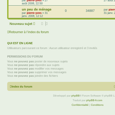
par
pierre-yves
»
27
27 août 
août 2008, 22:50
un peu de ménage
par
pier
0
34887
par
pierre-yves
»
31
31 janv. 
janv. 2008, 12:12
Nouveau sujet
Retourner à l’index du forum
QUI EST EN LIGNE
Utilisateurs parcourant ce forum : Aucun utilisateur enregistré et 3 invités
PERMISSIONS DU FORUM
Vous
ne pouvez pas
poster de nouveaux sujets
Vous
ne pouvez pas
répondre aux sujets
Vous
ne pouvez pas
modifier vos messages
Vous
ne pouvez pas
supprimer vos messages
Vous
ne pouvez pas
joindre des fichiers
Index du forum
Développé par
phpBB
® Forum Software © phpBB L
Traduit par
phpBB-fr.com
Confidentialité
|
Conditions