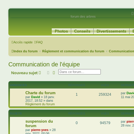
forum des arbres
Photos
Conseils
Divertissements
Accès rapide
FAQ
Index du forum
Règlement et communication du forum
Communication 
Communication de l'équipe
Rechercher
Recherche avancée
Nouveau sujet
ANNONCES
RÉPONSES
VUES
DERNIE
Charte du forum
par
Davi
1
259324
par
David
»
18 janv.
11 mai 2
2017, 18:52
» dans
Règlement du forum
SUJETS
RÉPONSES
VUES
DERNIE
suspension du
par
pier
0
94579
forum
28 nov. 
par
pierre-yves
»
28
nov. 2022, 00:06