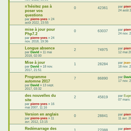
n'hésitez pas à
par
pier
0
42361
poser vos
24 août 
questions
par
pierre-yves
»
24
août 2022, 23:55
mise à jour pour
par
pier
0
63037
Php7.2
24 nov. 
par
pierre-yves
»
24
nov. 2018, 19:36
Longue absence
par
pier
2
74975
par
David
»
11 mai
12 mai 2
2018, 02:00
Mise à jour
par
jean
1
28284
par
David
»
18 nov.
18 nov. 
2017, 21:51
Programme
par
Davi
7
86890
automne 2017
17 nov. 
par
David
»
13 sept.
2017, 03:32
des nouvelles du
par
Eug
2
45819
site
07 mars 
par
pierre-yves
»
16
mai 2007, 11:16
Version en anglais
par
pier
0
28841
par
pierre-yves
»
11
11 avr. 2
avr. 2012, 13:15
Redémarrage des
par
pier
1
27088