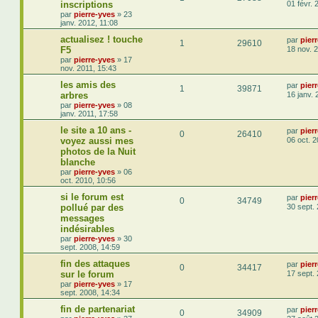
inscriptions
01 févr. 
par
pierre-yves
»
23
janv. 2012, 11:08
actualisez ! touche
par
pier
1
29610
F5
18 nov. 
par
pierre-yves
»
17
nov. 2011, 15:43
les amis des
par
pier
1
39871
arbres
16 janv. 
par
pierre-yves
»
08
janv. 2011, 17:58
le site a 10 ans -
par
pier
0
26410
voyez aussi mes
06 oct. 
photos de la Nuit
blanche
par
pierre-yves
»
06
oct. 2010, 10:56
si le forum est
par
pier
0
34749
pollué par des
30 sept.
messages
indésirables
par
pierre-yves
»
30
sept. 2008, 14:59
fin des attaques
par
pier
0
34417
sur le forum
17 sept.
par
pierre-yves
»
17
sept. 2008, 14:34
fin de partenariat
par
pier
0
34909