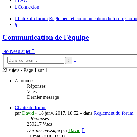
FAQ
Connexion
Index du forum
Règlement et communication du forum
Commu
Rechercher
Communication de l'équipe
Nouveau sujet
Recherche
Rechercher
avancée
22 sujets • Page
1
sur
1
Annonces
Réponses
Vues
Dernier message
Charte du forum
par
David
»
18 janv. 2017, 18:52
» dans
Règlement du forum
1
Réponses
259217
Vues
Dernier message
par
David
11 mai 2018, 02:10