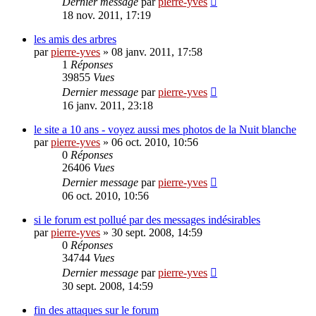
Dernier message
par
pierre-yves
18 nov. 2011, 17:19
les amis des arbres
par
pierre-yves
»
08 janv. 2011, 17:58
1
Réponses
39855
Vues
Dernier message
par
pierre-yves
16 janv. 2011, 23:18
le site a 10 ans - voyez aussi mes photos de la Nuit blanche
par
pierre-yves
»
06 oct. 2010, 10:56
0
Réponses
26406
Vues
Dernier message
par
pierre-yves
06 oct. 2010, 10:56
si le forum est pollué par des messages indésirables
par
pierre-yves
»
30 sept. 2008, 14:59
0
Réponses
34744
Vues
Dernier message
par
pierre-yves
30 sept. 2008, 14:59
fin des attaques sur le forum