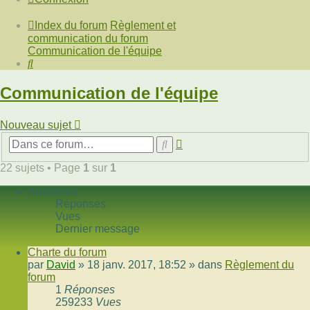
Index du forum
Règlement et
communication du forum
Communication de l'équipe
Rechercher
Communication de l'équipe
Nouveau sujet
Recherche
Rechercher
avancée
22 sujets • Page
1
sur
1
Annonces
Réponses
Vues
Dernier message
Charte du forum
par
David
»
18 janv. 2017, 18:52
» dans
Règlement du
forum
1
Réponses
259233
Vues