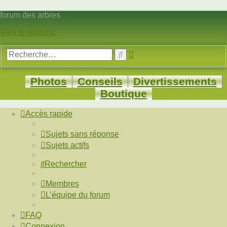
forum des arbres
Vers le contenu
Recherche
Rechercher
avancée
Photos
Conseils
Divertissements
Boutique
Accès rapide
Sujets sans réponse
Sujets actifs
Rechercher
Membres
L’équipe du forum
FAQ
Connexion