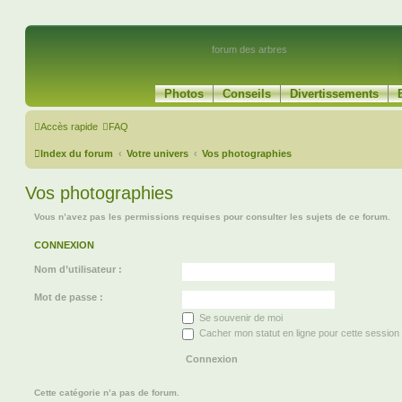
forum des arbres
Photos
Conseils
Divertissements
Accès rapide
FAQ
Index du forum
Votre univers
Vos photographies
Vos photographies
Vous n’avez pas les permissions requises pour consulter les sujets de ce forum.
CONNEXION
Nom d’utilisateur :
Mot de passe :
Se souvenir de moi
Cacher mon statut en ligne pour cette session
Cette catégorie n’a pas de forum.