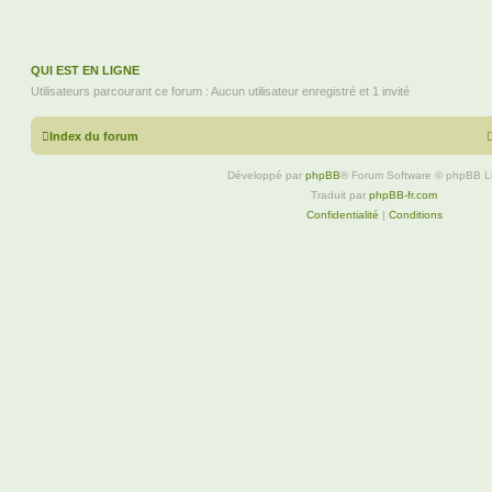
QUI EST EN LIGNE
Utilisateurs parcourant ce forum : Aucun utilisateur enregistré et 1 invité
Index du forum
Développé par
phpBB
® Forum Software © phpBB L
Traduit par
phpBB-fr.com
Confidentialité
|
Conditions