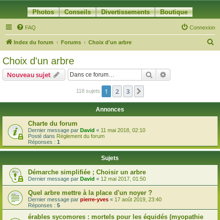
Photos
Conseils
Divertissements
Boutique
FAQ
Connexion
R
Index du forum
Forums
Choix d'un arbre
e
Choix d'un arbre
c
Rechercher
Recherche avanc
Nouveau sujet
h
e
1
2
3
Suivante
118 sujets
r
Annonces
c
Charte du forum
h
Dernier message par
David
«
11 mai 2018, 02:10
Posté dans
Règlement du forum
e
Réponses :
1
r
Sujets
Démarche simplifiée ; Choisir un arbre
Dernier message par
David
«
12 mai 2017, 01:50
Quel arbre mettre à la place d'un noyer ?
Dernier message par
pierre-yves
«
17 août 2019, 23:40
Réponses :
5
érables sycomores : mortels pour les équidés (myopathie