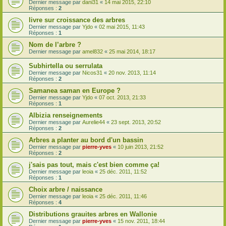
Dernier message par
dani31
«
14 mai 2015, 22:10
Réponses :
2
livre sur croissance des arbres
Dernier message par
Yjdo
«
02 mai 2015, 11:43
Réponses :
1
Nom de l’arbre ?
Dernier message par
amel832
«
25 mai 2014, 18:17
Subhirtella ou serrulata
Dernier message par
Nicos31
«
20 nov. 2013, 11:14
Réponses :
2
Samanea saman en Europe ?
Dernier message par
Yjdo
«
07 oct. 2013, 21:33
Réponses :
1
Albizia renseignements
Dernier message par
Aurelie44
«
23 sept. 2013, 20:52
Réponses :
2
Arbres a planter au bord d'un bassin
Dernier message par
pierre-yves
«
10 juin 2013, 21:52
Réponses :
2
j'sais pas tout, mais c'est bien comme ça!
Dernier message par
leoia
«
25 déc. 2011, 11:52
Réponses :
1
Choix arbre / naissance
Dernier message par
leoia
«
25 déc. 2011, 11:46
Réponses :
4
Distributions grauites arbres en Wallonie
Dernier message par
pierre-yves
«
15 nov. 2011, 18:44