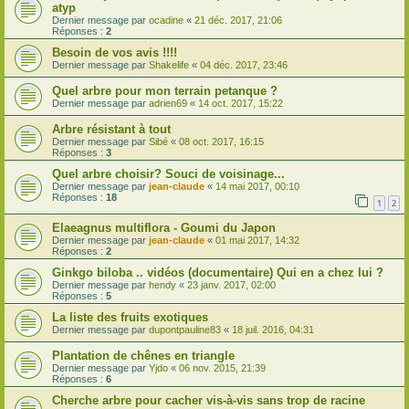
atyp
Dernier message par
ocadine
«
21 déc. 2017, 21:06
Réponses :
2
Besoin de vos avis !!!!
Dernier message par
Shakelife
«
04 déc. 2017, 23:46
Quel arbre pour mon terrain petanque ?
Dernier message par
adrien69
«
14 oct. 2017, 15:22
Arbre résistant à tout
Dernier message par
Sibé
«
08 oct. 2017, 16:15
Réponses :
3
Quel arbre choisir? Souci de voisinage...
Dernier message par
jean-claude
«
14 mai 2017, 00:10
Réponses :
18
1
2
Elaeagnus multiflora - Goumi du Japon
Dernier message par
jean-claude
«
01 mai 2017, 14:32
Réponses :
2
Ginkgo biloba .. vidéos (documentaire) Qui en a chez lui ?
Dernier message par
hendy
«
23 janv. 2017, 02:00
Réponses :
5
La liste des fruits exotiques
Dernier message par
dupontpauline83
«
18 juil. 2016, 04:31
Plantation de chênes en triangle
Dernier message par
Yjdo
«
06 nov. 2015, 21:39
Réponses :
6
Cherche arbre pour cacher vis-à-vis sans trop de racine