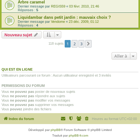
Arbre caramel
Dernier message par
REGIS59
«
03 févr. 2010, 21:46
Réponses :
5
Liquidambar dans petit jardin : mauvaix choix ?
Dernier message par
Vendome
«
23 déc. 2009, 01:12
Réponses :
4
Nouveau sujet
1
2
3
Suivante
118 sujets
Aller à
QUI EST EN LIGNE
Utilisateurs parcourant ce forum : Aucun utilisateur enregistré et 3 invités
PERMISSIONS DU FORUM
Vous
ne pouvez pas
poster de nouveaux sujets
Vous
ne pouvez pas
répondre aux sujets
Vous
ne pouvez pas
modifier vos messages
Vous
ne pouvez pas
supprimer vos messages
Vous
pouvez
joindre des fichiers
Index du forum
Heures au format
UTC+02:00
Développé par
phpBB
® Forum Software © phpBB Limited
Traduit par
phpBB-fr.com