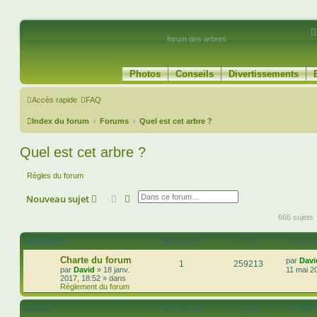
forum des arbres
Photos
Conseils
Divertissements
Accès rapide
FAQ
Index du forum
Forums
Quel est cet arbre ?
Quel est cet arbre ?
Règles du forum
Rechercher
Recherche avancée
Nouveau sujet
666 sujets
ANNONCES
RÉPONSES
VUES
DERNIE
Charte du forum
par
Davi
1
259213
par
David
»
18 janv.
11 mai 2
2017, 18:52
» dans
Règlement du forum
SUJETS
RÉPONSES
VUES
DERNIE