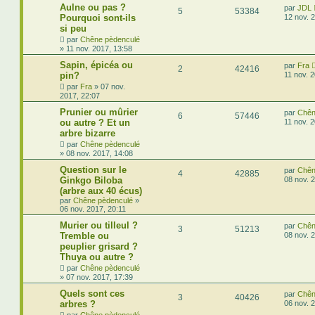
Aulne ou pas ?
par
JDL
5
53384
Pourquoi sont-ils
12 nov. 
si peu
par
Chêne pèdenculé
»
11 nov. 2017, 13:58
Sapin, épicéa ou
par
Fra
2
42416
pin?
11 nov. 
par
Fra
»
07 nov.
2017, 22:07
Prunier ou mûrier
par
Chên
6
57446
ou autre ? Et un
11 nov. 
arbre bizarre
par
Chêne pèdenculé
»
08 nov. 2017, 14:08
Question sur le
par
Chên
4
42885
Ginkgo Biloba
08 nov. 
(arbre aux 40 écus)
par
Chêne pèdenculé
»
06 nov. 2017, 20:11
Murier ou tilleul ?
par
Chên
3
51213
Tremble ou
08 nov. 
peuplier grisard ?
Thuya ou autre ?
par
Chêne pèdenculé
»
07 nov. 2017, 17:39
Quels sont ces
par
Chên
3
40426
arbres ?
06 nov. 