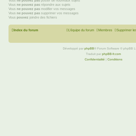
Vous
ne pouvez pas
poster de nouveaux sujets
Vous
ne pouvez pas
répondre aux sujets
Vous
ne pouvez pas
modifier vos messages
Vous
ne pouvez pas
supprimer vos messages
Vous
pouvez
joindre des fichiers
Index du forum
L’équipe du forum
Membres
Supprimer le
Développé par
phpBB
® Forum Software © phpBB L
Traduit par
phpBB-fr.com
Confidentialité
|
Conditions