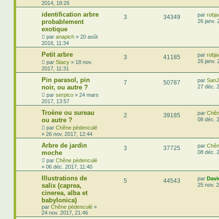
2014, 18:26
identification arbre
par
robja
3
34349
probablement
26 janv. 
exotique
par
anapich
»
20 août
2016, 11:34
Petit arbre
par
robja
3
41185
26 janv. 
par
Stacy
»
18 nov.
2017, 11:31
Pin parasol, pin
par
SanJ
7
50787
noir, ou autre ?
27 déc. 
par
serpico
»
24 mars
2017, 13:57
Troène ou sureau
par
Chên
2
39185
ou autre ?
08 déc. 
par
Chêne pèdenculé
»
26 nov. 2017, 12:44
Arbre de jardin
par
Chên
3
37725
moche
08 déc. 
par
Chêne pèdenculé
»
06 déc. 2017, 11:40
Illustrations de
par
Davi
5
44543
salix (caprea,
25 nov. 
cinerea, alba et
babylonica)
par
Chêne pèdenculé
»
24 nov. 2017, 21:46