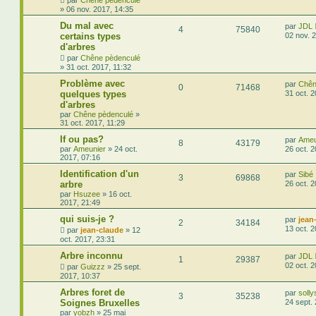
par
Chêne pèdenculé
»
06 nov. 2017, 14:35
Du mal avec
par
JDL
4
75840
certains types
02 nov. 
d'arbres
par
Chêne pèdenculé
»
31 oct. 2017, 11:32
Problème avec
par
Chên
0
71468
quelques types
31 oct. 2
d'arbres
par
Chêne pèdenculé
»
31 oct. 2017, 11:29
If ou pas?
par
Ameu
8
43179
par
Ameunier
»
24 oct.
26 oct. 2
2017, 07:16
Identification d'un
par
Sibé
3
69868
arbre
26 oct. 
par
Hsuzee
»
16 oct.
2017, 21:49
qui suis-je ?
par
jean
2
34184
13 oct. 
par
jean-claude
»
12
oct. 2017, 23:31
Arbre inconnu
par
JDL
1
29387
02 oct. 
par
Guizzz
»
25 sept.
2017, 10:37
Arbres foret de
par
soll
3
35238
Soignes Bruxelles
24 sept.
par
yobzh
»
25 mai