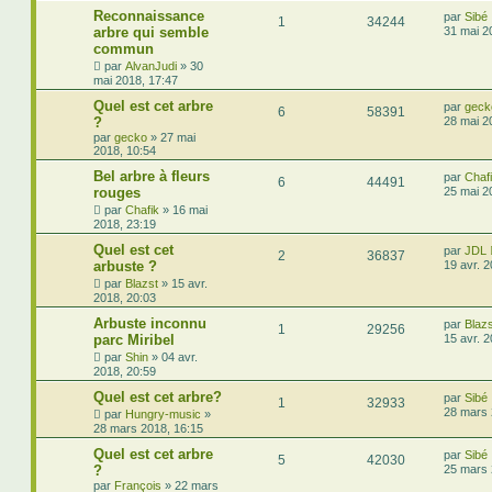
Reconnaissance
par
Sibé
1
34244
arbre qui semble
31 mai 2
commun
par
AlvanJudi
»
30
mai 2018, 17:47
Quel est cet arbre
par
geck
6
58391
?
28 mai 2
par
gecko
»
27 mai
2018, 10:54
Bel arbre à fleurs
par
Chaf
6
44491
rouges
25 mai 2
par
Chafik
»
16 mai
2018, 23:19
Quel est cet
par
JDL
2
36837
arbuste ?
19 avr. 
par
Blazst
»
15 avr.
2018, 20:03
Arbuste inconnu
par
Blazs
1
29256
parc Miribel
15 avr. 
par
Shin
»
04 avr.
2018, 20:59
Quel est cet arbre?
par
Sibé
1
32933
28 mars 
par
Hungry-music
»
28 mars 2018, 16:15
Quel est cet arbre
par
Sibé
5
42030
?
25 mars 
par
François
»
22 mars