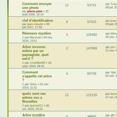
Comment envoyer
par
Trav
11
53721
une photo
08 juil. 
par
pierre-yves
»
25
août 2008, 10:14
clef d'identification
par
jean
0
57315
par
jean-claude
»
09
09 juin 2
juin 2017, 17:55
Résineux mystère
par
Mars
3
125492
25 nov. 
par
Marshall
»
04 nov.
2019, 23:51
Arbre inconnu
par
jmx
2
147808
même par un
21 nov. 
paysagiste, quel
est-il ?
par
cendrillon68
»
16
sept. 2019, 08:42
Comment
par
Yjdo
4
65758
s'appelle cet arbre
02 nov. 
?
par
Sirius
»
01 nov.
2019, 11:31
quels sont ces
par
laure
12
122135
arbres vus a
27 oct. 
Bruxelles
par
laurent211
»
06
oct. 2019, 18:24
Arbre mystère
par
alft
4
44682