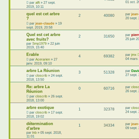
01 oct. 
par
alft
»
27 sept.
2019, 10:11
quel est cet arbre
par
jean
2
40080
?
20 sept.
par
jean-claude
»
19
sept. 2019, 20:58
Quel est cet arbre
par
pier
2
31650
avec fruits?
25 juin 2
par
Smp1979
»
22 juin
2019, 15:40
Erable
par
jmx
4
69382
04 mars 
par
Acerarien
»
27
janv. 2019, 09:10
arbre La Réunion
par
Davi
3
51328
27 sept.
par
closcrib
»
24 sept.
2018, 13:50
Re: arbre La
par
closc
0
60716
Réunion
26 sept.
par
closcrib
»
26 sept.
2018, 13:00
arbre exotique
par
closc
1
32378
24 sept.
par
closcrib
»
17 sept.
2018, 19:02
détermination
par
jean
1
34334
d'arbre
09 sept.
par
lnb
»
05 sept. 2018,
11:01