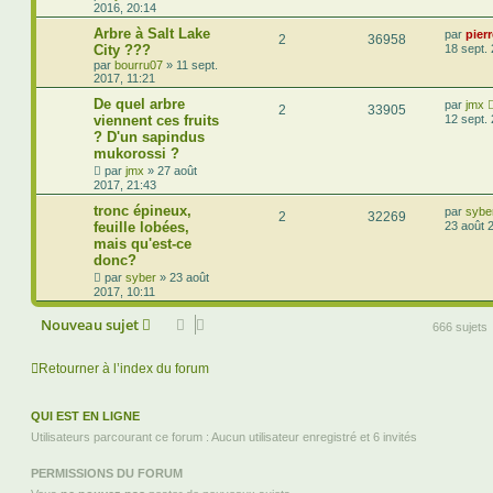
2016, 20:14
Arbre à Salt Lake
par
pier
2
36958
City ???
18 sept.
par
bourru07
»
11 sept.
2017, 11:21
De quel arbre
par
jmx
2
33905
viennent ces fruits
12 sept.
? D'un sapindus
mukorossi ?
par
jmx
»
27 août
2017, 21:43
tronc épineux,
par
sybe
2
32269
feuille lobées,
23 août 
mais qu'est-ce
donc?
par
syber
»
23 août
2017, 10:11
Nouveau sujet
666 sujets
Retourner à l’index du forum
QUI EST EN LIGNE
Utilisateurs parcourant ce forum : Aucun utilisateur enregistré et 6 invités
PERMISSIONS DU FORUM