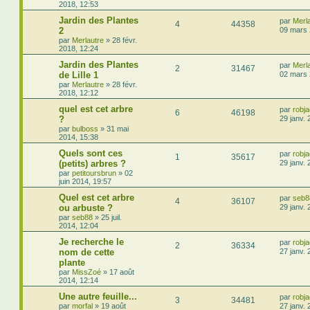
2018, 12:53
Jardin des Plantes
par
Merl
4
44358
2
09 mars 
par
Merlautre
»
28 févr.
2018, 12:24
Jardin des Plantes
par
Merl
2
31467
de Lille 1
02 mars 
par
Merlautre
»
28 févr.
2018, 12:12
quel est cet arbre
par
robja
6
46198
?
29 janv. 
par
bulboss
»
31 mai
2014, 15:38
Quels sont ces
par
robja
1
35617
(petits) arbres ?
29 janv. 
par
petitoursbrun
»
02
juin 2014, 19:57
Quel est cet arbre
par
seb8
4
36107
ou arbuste ?
29 janv. 
par
seb88
»
25 juil.
2014, 12:04
Je recherche le
par
robja
2
36334
nom de cette
27 janv. 
plante
par
MissZoé
»
17 août
2014, 12:14
Une autre feuille...
par
robja
3
34481
par
morfal
»
19 août
27 janv. 