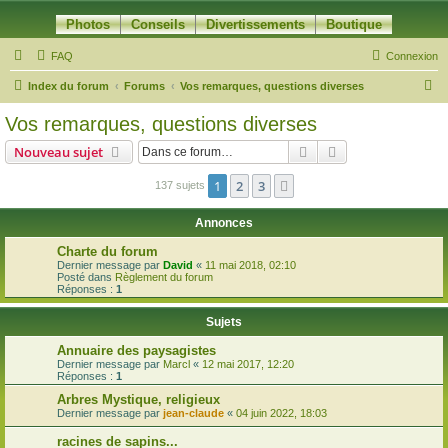
Photos
Conseils
Divertissements
Boutique
FAQ
Connexion
R
Index du forum
Forums
Vos remarques, questions diverses
e
Vos remarques, questions diverses
c
Rechercher
Recherche avanc
Nouveau sujet
h
e
1
2
3
Suivante
137 sujets
r
Annonces
c
Charte du forum
h
Dernier message par
David
«
11 mai 2018, 02:10
Posté dans
Règlement du forum
e
Réponses :
1
r
Sujets
Annuaire des paysagistes
Dernier message par
Marcl
«
12 mai 2017, 12:20
Réponses :
1
Arbres Mystique, religieux
Dernier message par
jean-claude
«
04 juin 2022, 18:03
racines de sapins...