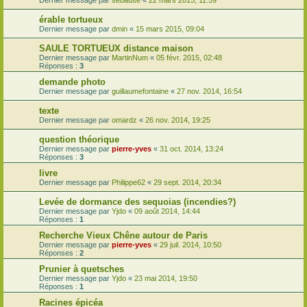
Dernier message par
sebause
«
22 mars 2015, 11:59
érable tortueux
Dernier message par
dmin
«
15 mars 2015, 09:04
SAULE TORTUEUX distance maison
Dernier message par
MartinNum
«
05 févr. 2015, 02:48
Réponses :
3
demande photo
Dernier message par
guillaumefontaine
«
27 nov. 2014, 16:54
texte
Dernier message par
omardz
«
26 nov. 2014, 19:25
question théorique
Dernier message par
pierre-yves
«
31 oct. 2014, 13:24
Réponses :
3
livre
Dernier message par
Philippe62
«
29 sept. 2014, 20:34
Levée de dormance des sequoias (incendies?)
Dernier message par
Yjdo
«
09 août 2014, 14:44
Réponses :
1
Recherche Vieux Chêne autour de Paris
Dernier message par
pierre-yves
«
29 juil. 2014, 10:50
Réponses :
2
Prunier à quetsches
Dernier message par
Yjdo
«
23 mai 2014, 19:50
Réponses :
1
Racines épicéa