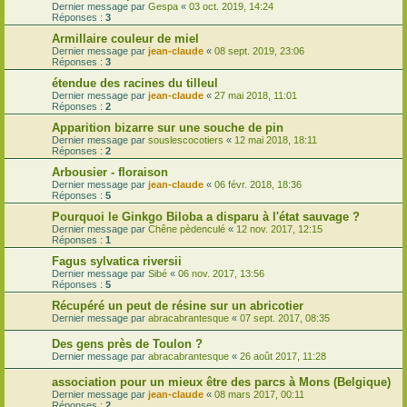
Dernier message par
Gespa
«
03 oct. 2019, 14:24
Réponses :
3
Armillaire couleur de miel
Dernier message par
jean-claude
«
08 sept. 2019, 23:06
Réponses :
3
étendue des racines du tilleul
Dernier message par
jean-claude
«
27 mai 2018, 11:01
Réponses :
2
Apparition bizarre sur une souche de pin
Dernier message par
souslescocotiers
«
12 mai 2018, 18:11
Réponses :
2
Arbousier - floraison
Dernier message par
jean-claude
«
06 févr. 2018, 18:36
Réponses :
5
Pourquoi le Ginkgo Biloba a disparu à l'état sauvage ?
Dernier message par
Chêne pèdenculé
«
12 nov. 2017, 12:15
Réponses :
1
Fagus sylvatica riversii
Dernier message par
Sibé
«
06 nov. 2017, 13:56
Réponses :
5
Récupéré un peut de résine sur un abricotier
Dernier message par
abracabrantesque
«
07 sept. 2017, 08:35
Des gens près de Toulon ?
Dernier message par
abracabrantesque
«
26 août 2017, 11:28
association pour un mieux être des parcs à Mons (Belgique)
Dernier message par
jean-claude
«
08 mars 2017, 00:11
Réponses :
2