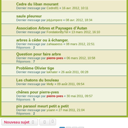
Cedre du liban mourant
Dernier message par
Cedre81
«
16 avr. 2012, 10:11
saule pleureur
Dernier message par
jolyjumpere
«
08 avr. 2012, 18:34
Association Arbres et Paysages d’Autan
Dernier message par
FondationByTel
«
13 mars 2012, 16:10
arbres à céder ou à échanger.
Dernier message par
zahiaaeess
«
08 mars 2012, 22:51
Réponses :
2
Question pour faire arbre
Dernier message par
pierre-yves
«
06 mars 2012, 10:58
Réponses :
7
Problème Olivier tige
Dernier message par
lukhater
«
26 août 2011, 00:28
Les chatons du bouleau
Dernier message par
Melly
«
09 août 2011, 09:54
chênes pour pierre-yves
Dernier message par
pierre-yves
«
30 mai 2011, 09:57
Réponses :
5
pin parasol meurt petit a petit
Dernier message par
yoann
«
27 mai 2011, 21:04
Réponses :
2
Nouveau sujet