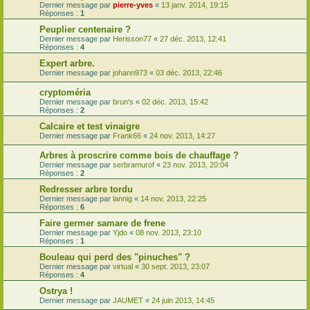
Dernier message par
pierre-yves
«
13 janv. 2014, 19:15
Réponses :
1
Peuplier centenaire ?
Dernier message par
Herisson77
«
27 déc. 2013, 12:41
Réponses :
4
Expert arbre.
Dernier message par
johann973
«
03 déc. 2013, 22:46
cryptoméria
Dernier message par
brun's
«
02 déc. 2013, 15:42
Réponses :
2
Calcaire et test vinaigre
Dernier message par
Frank66
«
24 nov. 2013, 14:27
Arbres à proscrire comme bois de chauffage ?
Dernier message par
serbramurof
«
23 nov. 2013, 20:04
Réponses :
2
Redresser arbre tordu
Dernier message par
lannig
«
14 nov. 2013, 22:25
Réponses :
6
Faire germer samare de frene
Dernier message par
Yjdo
«
08 nov. 2013, 23:10
Réponses :
1
Bouleau qui perd des "pinuches" ?
Dernier message par
virtual
«
30 sept. 2013, 23:07
Réponses :
4
Ostrya !
Dernier message par
JAUMET
«
24 juin 2013, 14:45