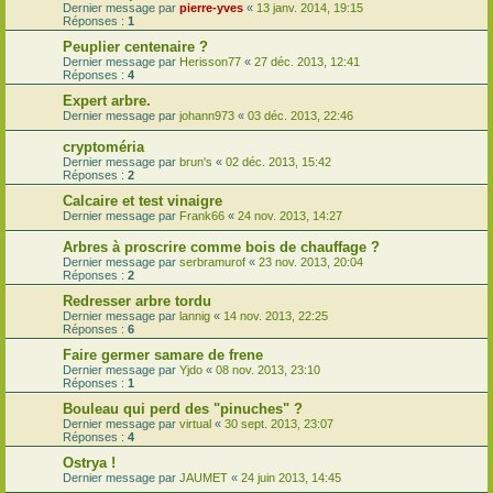
Dernier message par
pierre-yves
«
13 janv. 2014, 19:15
Réponses :
1
Peuplier centenaire ?
Dernier message par
Herisson77
«
27 déc. 2013, 12:41
Réponses :
4
Expert arbre.
Dernier message par
johann973
«
03 déc. 2013, 22:46
cryptoméria
Dernier message par
brun's
«
02 déc. 2013, 15:42
Réponses :
2
Calcaire et test vinaigre
Dernier message par
Frank66
«
24 nov. 2013, 14:27
Arbres à proscrire comme bois de chauffage ?
Dernier message par
serbramurof
«
23 nov. 2013, 20:04
Réponses :
2
Redresser arbre tordu
Dernier message par
lannig
«
14 nov. 2013, 22:25
Réponses :
6
Faire germer samare de frene
Dernier message par
Yjdo
«
08 nov. 2013, 23:10
Réponses :
1
Bouleau qui perd des "pinuches" ?
Dernier message par
virtual
«
30 sept. 2013, 23:07
Réponses :
4
Ostrya !
Dernier message par
JAUMET
«
24 juin 2013, 14:45