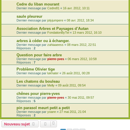
Cedre du liban mourant
Dernier message par
Cedre81
«
16 avr. 2012, 10:11
saule pleureur
Dernier message par
jolyjumpere
«
08 avr. 2012, 18:34
Association Arbres et Paysages d’Autan
Dernier message par
FondationByTel
«
13 mars 2012, 16:10
arbres à céder ou à échanger.
Dernier message par
zahiaaeess
«
08 mars 2012, 22:51
Réponses :
2
Question pour faire arbre
Dernier message par
pierre-yves
«
06 mars 2012, 10:58
Réponses :
7
Problème Olivier tige
Dernier message par
lukhater
«
26 août 2011, 00:28
Les chatons du bouleau
Dernier message par
Melly
«
09 août 2011, 09:54
chênes pour pierre-yves
Dernier message par
pierre-yves
«
30 mai 2011, 09:57
Réponses :
5
pin parasol meurt petit a petit
Dernier message par
yoann
«
27 mai 2011, 21:04
Réponses :
2
Nouveau sujet