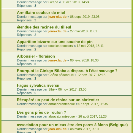
Dernier message par
Gespa
«
03 oct. 2019, 14:24
Réponses :
3
Armillaire couleur de miel
Dernier message par
jean-claude
«
08 sept. 2019, 23:06
Réponses :
3
étendue des racines du tilleul
Dernier message par
jean-claude
«
27 mai 2018, 11:01
Réponses :
2
Apparition bizarre sur une souche de pin
Dernier message par
souslescocotiers
«
12 mai 2018, 18:11
Réponses :
2
Arbousier - floraison
Dernier message par
jean-claude
«
06 févr. 2018, 18:36
Réponses :
5
Pourquoi le Ginkgo Biloba a disparu à l'état sauvage ?
Dernier message par
Chêne pèdenculé
«
12 nov. 2017, 12:15
Réponses :
1
Fagus sylvatica riversii
Dernier message par
Sibé
«
06 nov. 2017, 13:56
Réponses :
5
Récupéré un peut de résine sur un abricotier
Dernier message par
abracabrantesque
«
07 sept. 2017, 08:35
Des gens près de Toulon ?
Dernier message par
abracabrantesque
«
26 août 2017, 11:28
association pour un mieux être des parcs à Mons (Belgique)
Dernier message par
jean-claude
«
08 mars 2017, 00:11
Réponses :
2