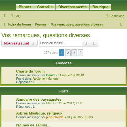
Photos
Conseils
Divertissements
Boutique
FAQ
Connexion
R
Index du forum
Forums
Vos remarques, questions diverses
e
Vos remarques, questions diverses
c
Rechercher
Recherche avanc
Nouveau sujet
h
e
1
2
3
Suivante
137 sujets
r
Annonces
c
Charte du forum
h
Dernier message par
David
«
11 mai 2018, 02:10
Posté dans
Règlement du forum
e
Réponses :
1
r
Sujets
Annuaire des paysagistes
Dernier message par
Marcl
«
12 mai 2017, 12:20
Réponses :
1
Arbres Mystique, religieux
Dernier message par
jean-claude
«
04 juin 2022, 18:03
racines de sapins...