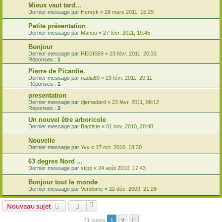
Mieux vaut tard...
Dernier message par
Henryk
«
28 mars 2011, 15:29
Petite présentation
Dernier message par
Manou
«
27 févr. 2011, 19:45
Bonjour
Dernier message par
REGIS59
«
23 févr. 2011, 20:33
Réponses :
1
Pierre de Picardie.
Dernier message par
nadia69
«
23 févr. 2011, 20:11
Réponses :
1
presentation
Dernier message par
djemadard
«
23 févr. 2011, 09:12
Réponses :
2
Un nouvel être arboricole
Dernier message par
Baptiste
«
01 nov. 2010, 20:48
Nouvelle
Dernier message par
Yvy
«
17 oct. 2010, 18:30
63 degres Nord ...
Dernier message par
stipp
«
24 août 2010, 17:43
Bonjour tout le monde
Dernier message par
Vendome
«
22 déc. 2009, 21:26
Nouveau sujet
1
2
Suivante
71 sujets