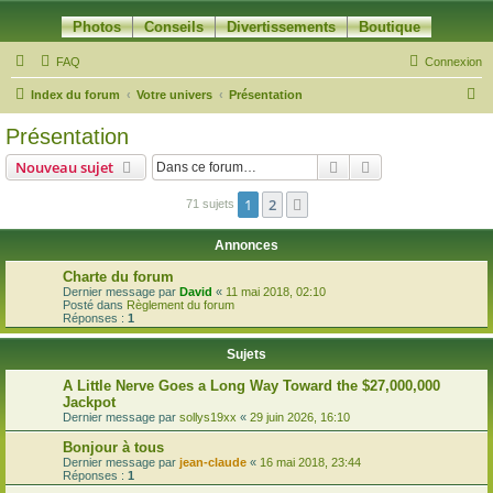
Photos
Conseils
Divertissements
Boutique
FAQ
Connexion
R
Index du forum
Votre univers
Présentation
e
Présentation
c
Rechercher
Recherche avanc
Nouveau sujet
h
e
1
2
Suivante
71 sujets
r
Annonces
c
Charte du forum
h
Dernier message par
David
«
11 mai 2018, 02:10
Posté dans
Règlement du forum
e
Réponses :
1
r
Sujets
A Little Nerve Goes a Long Way Toward the $27,000,000
Jackpot
Dernier message par
sollys19xx
«
29 juin 2026, 16:10
Bonjour à tous
Dernier message par
jean-claude
«
16 mai 2018, 23:44
Réponses :
1