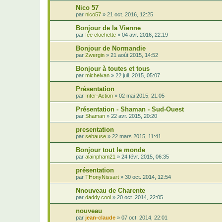
Nico 57
par
nico57
»
21 oct. 2016, 12:25
Bonjour de la Vienne
par
fée clochette
»
04 avr. 2016, 22:19
Bonjour de Normandie
par
Zwergin
»
21 août 2015, 14:52
Bonjour à toutes et tous
par
michelvan
»
22 juil. 2015, 05:07
Présentation
par
Inter-Action
»
02 mai 2015, 21:05
Présentation - Shaman - Sud-Ouest
par
Shaman
»
22 avr. 2015, 20:20
presentation
par
sebause
»
22 mars 2015, 11:41
Bonjour tout le monde
par
alainpham21
»
24 févr. 2015, 06:35
présentation
par
THonyNissart
»
30 oct. 2014, 12:54
Nnouveau de Charente
par
daddy.cool
»
20 oct. 2014, 22:05
nouveau
par
jean-claude
»
07 oct. 2014, 22:01