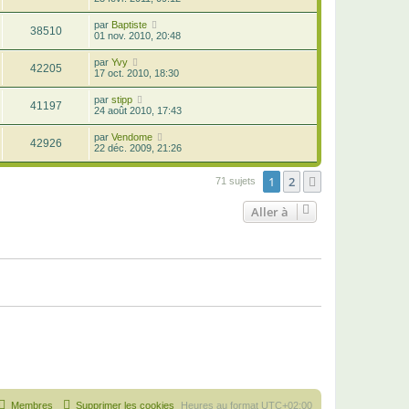
par
Baptiste
38510
01 nov. 2010, 20:48
par
Yvy
42205
17 oct. 2010, 18:30
par
stipp
41197
24 août 2010, 17:43
par
Vendome
42926
22 déc. 2009, 21:26
1
2
Suivante
71 sujets
Aller à
Membres
Supprimer les cookies
Heures au format
UTC+02:00