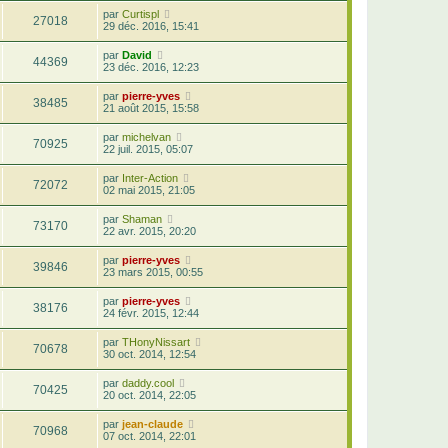
par
Curtispl
27018
29 déc. 2016, 15:41
par
David
44369
23 déc. 2016, 12:23
par
pierre-yves
38485
21 août 2015, 15:58
par
michelvan
70925
22 juil. 2015, 05:07
par
Inter-Action
72072
02 mai 2015, 21:05
par
Shaman
73170
22 avr. 2015, 20:20
par
pierre-yves
39846
23 mars 2015, 00:55
par
pierre-yves
38176
24 févr. 2015, 12:44
par
THonyNissart
70678
30 oct. 2014, 12:54
par
daddy.cool
70425
20 oct. 2014, 22:05
par
jean-claude
70968
07 oct. 2014, 22:01