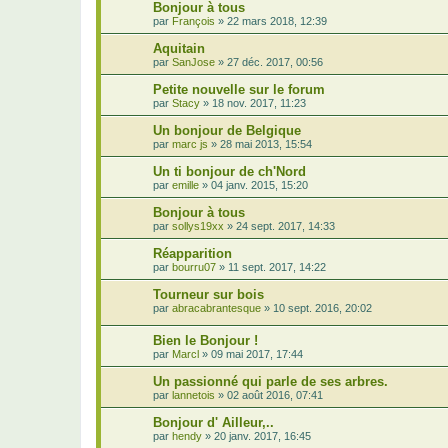
Bonjour à tous
par
François
»
22 mars 2018, 12:39
Aquitain
par
SanJose
»
27 déc. 2017, 00:56
Petite nouvelle sur le forum
par
Stacy
»
18 nov. 2017, 11:23
Un bonjour de Belgique
par
marc js
»
28 mai 2013, 15:54
Un ti bonjour de ch'Nord
par
emille
»
04 janv. 2015, 15:20
Bonjour à tous
par
sollys19xx
»
24 sept. 2017, 14:33
Réapparition
par
bourru07
»
11 sept. 2017, 14:22
Tourneur sur bois
par
abracabrantesque
»
10 sept. 2016, 20:02
Bien le Bonjour !
par
Marcl
»
09 mai 2017, 17:44
Un passionné qui parle de ses arbres.
par
lannetois
»
02 août 2016, 07:41
Bonjour d' Ailleur,..
par
hendy
»
20 janv. 2017, 16:45