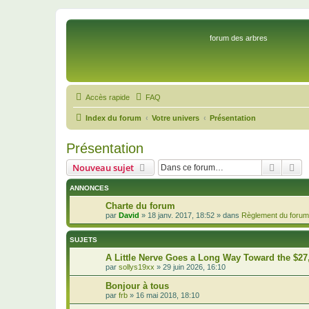
forum des arbres
Accès rapide
FAQ
Index du forum
Votre univers
Présentation
Présentation
Recher
Re
Nouveau sujet
ANNONCES
Charte du forum
par
David
»
18 janv. 2017, 18:52
» dans
Règlement du forum
SUJETS
A Little Nerve Goes a Long Way Toward the $27
par
sollys19xx
»
29 juin 2026, 16:10
Bonjour à tous
par
frb
»
16 mai 2018, 18:10