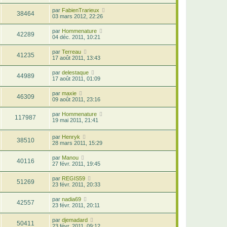
par
FabienTrarieux
38464
03 mars 2012, 22:26
par
Hommenature
42289
04 déc. 2011, 10:21
par
Terreau
41235
17 août 2011, 13:43
par
delestaque
44989
17 août 2011, 01:09
par
maxie
46309
09 août 2011, 23:16
par
Hommenature
117987
19 mai 2011, 21:41
par
Henryk
38510
28 mars 2011, 15:29
par
Manou
40116
27 févr. 2011, 19:45
par
REGIS59
51269
23 févr. 2011, 20:33
par
nadia69
42557
23 févr. 2011, 20:11
par
djemadard
50411
23 févr. 2011, 09:12