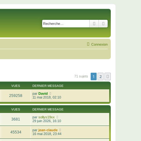
Rechercher
Recherche avancé
Connexion
1
2
Suivante
71 sujets
VUES
DERNIER MESSAGE
par
David
259258
11 mai 2018, 02:10
VUES
DERNIER MESSAGE
par
sollys19xx
3681
29 juin 2026, 16:10
par
jean-claude
45534
16 mai 2018, 23:44