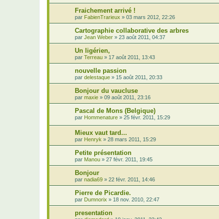
Fraichement arrivé !
par
FabienTrarieux
»
03 mars 2012, 22:26
Cartographie collaborative des arbres
par
Jean Weber
»
23 août 2011, 04:37
Un ligérien,
par
Terreau
»
17 août 2011, 13:43
nouvelle passion
par
delestaque
»
15 août 2011, 20:33
Bonjour du vaucluse
par
maxie
»
09 août 2011, 23:16
Pascal de Mons (Belgique)
par
Hommenature
»
25 févr. 2011, 15:29
Mieux vaut tard...
par
Henryk
»
28 mars 2011, 15:29
Petite présentation
par
Manou
»
27 févr. 2011, 19:45
Bonjour
par
nadia69
»
22 févr. 2011, 14:46
Pierre de Picardie.
par
Dumnorix
»
18 nov. 2010, 22:47
presentation