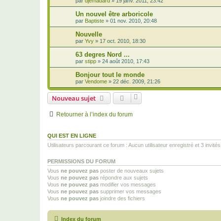
par
djemadard
»
19 janv. 2011, 23:42
Un nouvel être arboricole
par
Baptiste
»
01 nov. 2010, 20:48
Nouvelle
par
Yvy
»
17 oct. 2010, 18:30
63 degres Nord ...
par
stipp
»
24 août 2010, 17:43
Bonjour tout le monde
par
Vendome
»
22 déc. 2009, 21:26
Nouveau sujet
Retourner à l’index du forum
QUI EST EN LIGNE
Utilisateurs parcourant ce forum : Aucun utilisateur enregistré et 3 invités
PERMISSIONS DU FORUM
Vous
ne pouvez pas
poster de nouveaux sujets
Vous
ne pouvez pas
répondre aux sujets
Vous
ne pouvez pas
modifier vos messages
Vous
ne pouvez pas
supprimer vos messages
Vous
ne pouvez pas
joindre des fichiers
Index du forum