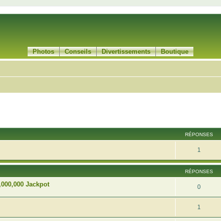
Photos
Conseils
Divertissements
Boutique
cher
cherche avancée
RÉPONSES
1
RÉPONSES
,000,000 Jackpot
0
1