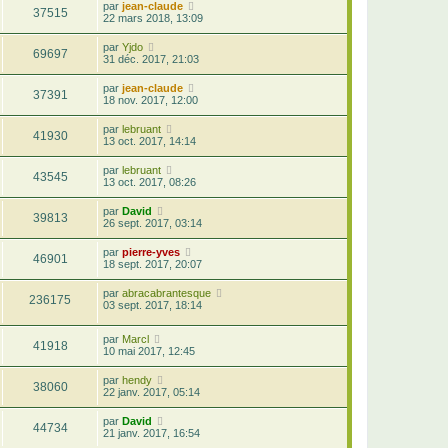
par
jean-claude
37515
22 mars 2018, 13:09
par
Yjdo
69697
31 déc. 2017, 21:03
par
jean-claude
37391
18 nov. 2017, 12:00
par
lebruant
41930
13 oct. 2017, 14:14
par
lebruant
43545
13 oct. 2017, 08:26
par
David
39813
26 sept. 2017, 03:14
par
pierre-yves
46901
18 sept. 2017, 20:07
par
abracabrantesque
236175
03 sept. 2017, 18:14
par
Marcl
41918
10 mai 2017, 12:45
par
hendy
38060
22 janv. 2017, 05:14
par
David
44734
21 janv. 2017, 16:54