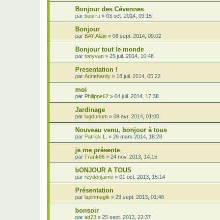
Bonjour des Cévennes
par
bourru
»
03 oct. 2014, 09:15
Bonjour
par
BAY Alain
»
08 sept. 2014, 09:02
Bonjour tout le monde
par
tonyvan
»
25 juil. 2014, 10:48
Presentation !
par
Annehardy
»
18 juil. 2014, 05:22
moi
par
Philippe62
»
04 juil. 2014, 17:38
Jardinage
par
lugdunum
»
09 avr. 2014, 01:00
Nouveau venu, bonjour à tous
par
Patrick L.
»
26 mars 2014, 18:28
je me présente
par
Frank66
»
24 nov. 2013, 14:15
bONJOUR A TOUS
par
reydonjaime
»
01 oct. 2013, 15:14
Présentation
par
lapinmagik
»
29 sept. 2013, 01:46
bonsoir
par
ad23
»
25 sept. 2013, 22:37