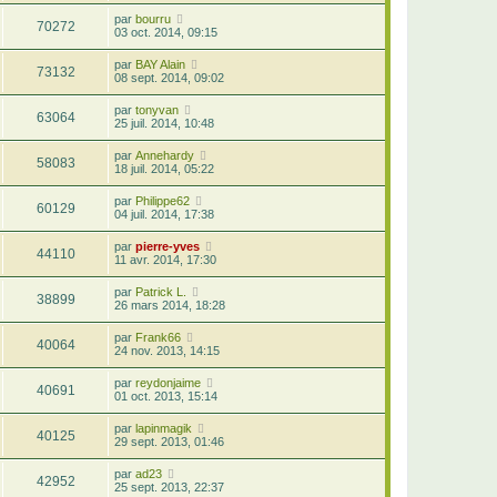
par
bourru
70272
03 oct. 2014, 09:15
par
BAY Alain
73132
08 sept. 2014, 09:02
par
tonyvan
63064
25 juil. 2014, 10:48
par
Annehardy
58083
18 juil. 2014, 05:22
par
Philippe62
60129
04 juil. 2014, 17:38
par
pierre-yves
44110
11 avr. 2014, 17:30
par
Patrick L.
38899
26 mars 2014, 18:28
par
Frank66
40064
24 nov. 2013, 14:15
par
reydonjaime
40691
01 oct. 2013, 15:14
par
lapinmagik
40125
29 sept. 2013, 01:46
par
ad23
42952
25 sept. 2013, 22:37