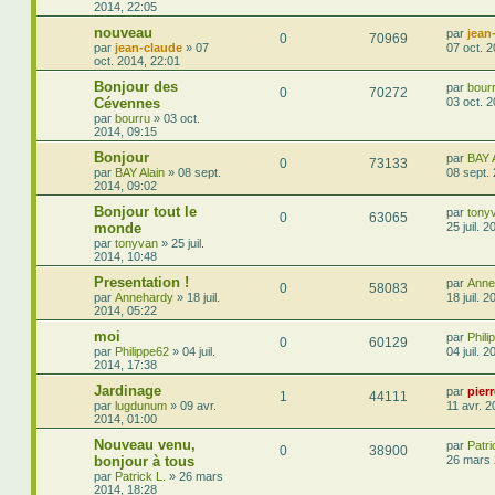
2014, 22:05
nouveau
par
jean
0
70969
par
jean-claude
»
07
07 oct. 
oct. 2014, 22:01
Bonjour des
par
bour
0
70272
Cévennes
03 oct. 
par
bourru
»
03 oct.
2014, 09:15
Bonjour
par
BAY A
0
73133
par
BAY Alain
»
08 sept.
08 sept.
2014, 09:02
Bonjour tout le
par
tony
0
63065
monde
25 juil. 
par
tonyvan
»
25 juil.
2014, 10:48
Presentation !
par
Anne
0
58083
par
Annehardy
»
18 juil.
18 juil. 
2014, 05:22
moi
par
Phili
0
60129
par
Philippe62
»
04 juil.
04 juil. 
2014, 17:38
Jardinage
par
pier
1
44111
par
lugdunum
»
09 avr.
11 avr. 2
2014, 01:00
Nouveau venu,
par
Patri
0
38900
bonjour à tous
26 mars 
par
Patrick L.
»
26 mars
2014, 18:28