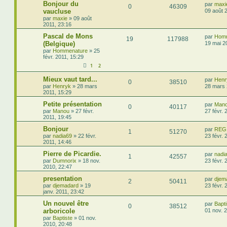
Bonjour du
par
maxi
0
46309
vaucluse
09 août 
par
maxie
»
09 août
2011, 23:16
Pascal de Mons
par
Hom
19
117988
(Belgique)
19 mai 2
par
Hommenature
»
25
févr. 2011, 15:29
1
2
Mieux vaut tard...
par
Henr
0
38510
par
Henryk
»
28 mars
28 mars 
2011, 15:29
Petite présentation
par
Man
0
40117
par
Manou
»
27 févr.
27 févr. 
2011, 19:45
Bonjour
par
REG
1
51270
par
nadia69
»
22 févr.
23 févr. 
2011, 14:46
Pierre de Picardie.
par
nadi
1
42557
par
Dumnorix
»
18 nov.
23 févr. 
2010, 22:47
presentation
par
djem
2
50411
par
djemadard
»
19
23 févr. 
janv. 2011, 23:42
Un nouvel être
par
Bapti
0
38512
arboricole
01 nov. 
par
Baptiste
»
01 nov.
2010, 20:48