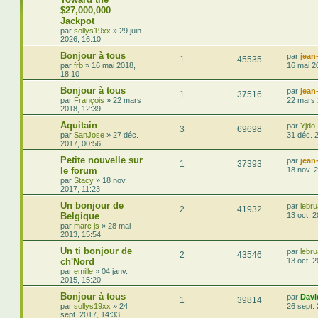
$27,000,000
Jackpot
par
sollys19xx
»
29 juin
2026, 16:10
Bonjour à tous
par
jean
1
45535
par
frb
»
16 mai 2018,
16 mai 2
18:10
Bonjour à tous
par
jean
1
37516
par
François
»
22 mars
22 mars 
2018, 12:39
Aquitain
par
Yjdo
3
69698
par
SanJose
»
27 déc.
31 déc. 
2017, 00:56
Petite nouvelle sur
par
jean
1
37393
le forum
18 nov. 
par
Stacy
»
18 nov.
2017, 11:23
Un bonjour de
par
lebru
2
41932
Belgique
13 oct. 
par
marc js
»
28 mai
2013, 15:54
Un ti bonjour de
par
lebru
2
43546
ch'Nord
13 oct. 
par
emille
»
04 janv.
2015, 15:20
Bonjour à tous
par
Davi
1
39814
par
sollys19xx
»
24
26 sept.
sept. 2017, 14:33