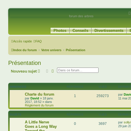
forum des arbres
Photos
Conseils
Divertissements
Accès rapide
FAQ
Index du forum
Votre univers
Présentation
Présentation
Rechercher
Recherche avancée
Nouveau sujet
ANNONCES
RÉPONSES
VUES
DERNIE
Charte du forum
par
Davi
1
259273
par
David
»
18 janv.
11 mai 2
2017, 18:52
» dans
Règlement du forum
SUJETS
RÉPONSES
VUES
DERNIE
A Little Nerve
par
soll
0
3697
Goes a Long Way
29 juin 2
Toward the