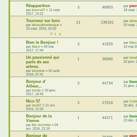
Réapparition
par
pier
3
46903
par
bourru07
»
11 sept.
18 sept.
2017, 14:22
Tourneur sur bois
par
abra
21
236181
par
abracabrantesque
»
03 sept.
10 sept. 2016, 20:02
1
2
Bien le Bonjour !
par
Marc
3
41920
par
Marcl
»
09 mai
10 mai 2
2017, 17:44
Un passionné qui
par
hend
1
38060
parle de ses
22 janv. 
arbres.
par
lannetois
»
02 août
2016, 07:41
Bonjour d'
par
Davi
3
44734
Ailleur,..
21 janv. 
par
hendy
»
20 janv.
2017, 16:45
Nico 57
par
Curti
3
27018
par
nico57
»
21 oct.
29 déc. 
2016, 12:25
Bonjour de la
par
Davi
1
44371
Vienne
23 déc. 
par
fée clochette
»
04
avr. 2016, 22:19
Bonjour de
par
pier