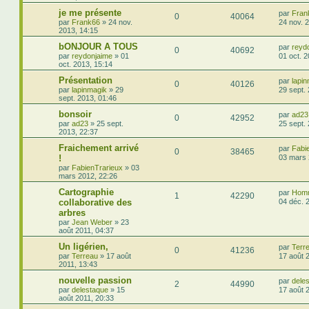
je me présente
par
Fran
0
40064
par
Frank66
»
24 nov.
24 nov. 
2013, 14:15
bONJOUR A TOUS
par
reyd
0
40692
par
reydonjaime
»
01
01 oct. 
oct. 2013, 15:14
Présentation
par
lapi
0
40126
par
lapinmagik
»
29
29 sept.
sept. 2013, 01:46
bonsoir
par
ad23
0
42952
par
ad23
»
25 sept.
25 sept.
2013, 22:37
Fraichement arrivé
par
Fabi
0
38465
!
03 mars 
par
FabienTrarieux
»
03
mars 2012, 22:26
Cartographie
par
Hom
1
42290
collaborative des
04 déc. 
arbres
par
Jean Weber
»
23
août 2011, 04:37
Un ligérien,
par
Terr
0
41236
par
Terreau
»
17 août
17 août 
2011, 13:43
nouvelle passion
par
dele
2
44990
par
delestaque
»
15
17 août 
août 2011, 20:33