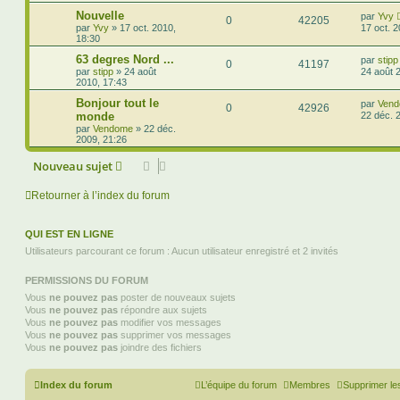
Nouvelle
par
Yvy
0
42205
par
Yvy
»
17 oct. 2010,
17 oct. 
18:30
63 degres Nord ...
par
stipp
0
41197
par
stipp
»
24 août
24 août 
2010, 17:43
Bonjour tout le
par
Ven
0
42926
monde
22 déc. 
par
Vendome
»
22 déc.
2009, 21:26
Nouveau sujet
Retourner à l’index du forum
QUI EST EN LIGNE
Utilisateurs parcourant ce forum : Aucun utilisateur enregistré et 2 invités
PERMISSIONS DU FORUM
Vous
ne pouvez pas
poster de nouveaux sujets
Vous
ne pouvez pas
répondre aux sujets
Vous
ne pouvez pas
modifier vos messages
Vous
ne pouvez pas
supprimer vos messages
Vous
ne pouvez pas
joindre des fichiers
Index du forum
L’équipe du forum
Membres
Supprimer le