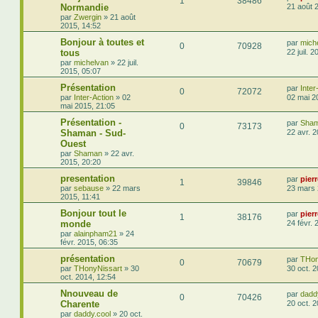
1
38486
Normandie
21 août 
par
Zwergin
»
21 août
2015, 14:52
Bonjour à toutes et
par
mich
0
70928
tous
22 juil. 
par
michelvan
»
22 juil.
2015, 05:07
Présentation
par
Inter
0
72072
par
Inter-Action
»
02
02 mai 2
mai 2015, 21:05
Présentation -
par
Sha
0
73173
Shaman - Sud-
22 avr. 
Ouest
par
Shaman
»
22 avr.
2015, 20:20
presentation
par
pier
1
39846
par
sebause
»
22 mars
23 mars 
2015, 11:41
Bonjour tout le
par
pier
1
38176
monde
24 févr. 
par
alainpham21
»
24
févr. 2015, 06:35
présentation
par
THon
0
70679
par
THonyNissart
»
30
30 oct. 
oct. 2014, 12:54
Nnouveau de
par
dadd
0
70426
Charente
20 oct. 
par
daddy.cool
»
20 oct.