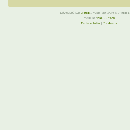
Développé par
phpBB
® Forum Software © phpBB L
Traduit par
phpBB-fr.com
Confidentialité
|
Conditions