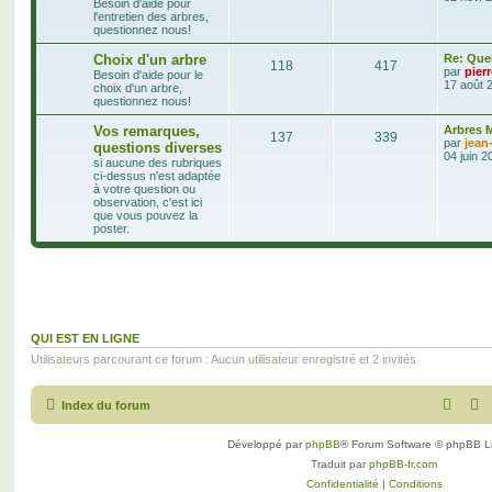
Besoin d'aide pour
l'entretien des arbres,
questionnez nous!
Choix d'un arbre
Re: Quel
118
417
par
pier
Besoin d'aide pour le
17 août 
choix d'un arbre,
questionnez nous!
Vos remarques,
Arbres M
137
339
par
jean
questions diverses
04 juin 2
si aucune des rubriques
ci-dessus n'est adaptée
à votre question ou
observation, c'est ici
que vous pouvez la
poster.
QUI EST EN LIGNE
Utilisateurs parcourant ce forum : Aucun utilisateur enregistré et 2 invités
Index du forum
Développé par
phpBB
® Forum Software © phpBB L
Traduit par
phpBB-fr.com
Confidentialité
|
Conditions