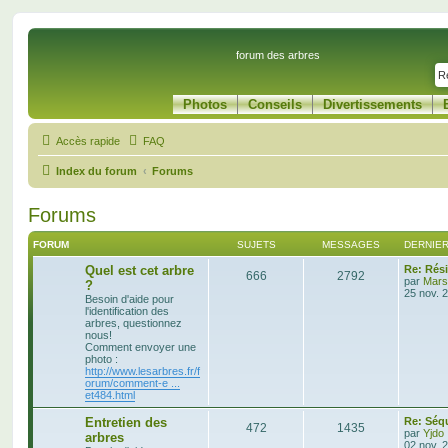
forum des arbres
Photos
Conseils
Divertissements
Accès rapide
FAQ
Index du forum
Forums
Forums
FORUM
SUJETS
MESSAGES
DERNIE
Quel est cet arbre
Re: Rés
666
2792
par
Mars
?
25 nov. 
Besoin d'aide pour
l'identification des
arbres, questionnez
nous!
Comment envoyer une
photo :
http://www.lesarbres.fr/f
orum/comment-e ...
et484.html
Entretien des
Re: Séq
472
1435
par
Yjdo
arbres
02 nov. 