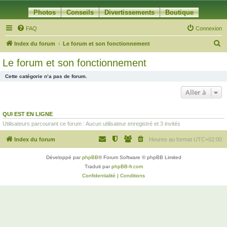
Photos
Conseils
Divertissements
Boutique
FAQ
Connexion
R
Index du forum
Le forum et son fonctionnement
e
Le forum et son fonctionnement
c
Cette catégorie n’a pas de forum.
h
Aller à
e
r
QUI EST EN LIGNE
c
Utilisateurs parcourant ce forum : Aucun utilisateur enregistré et 3 invités
h
Index du forum
Heures au format
UTC+02:00
e
r
Développé par
phpBB
® Forum Software © phpBB Limited
Traduit par
phpBB-fr.com
Confidentialité
|
Conditions